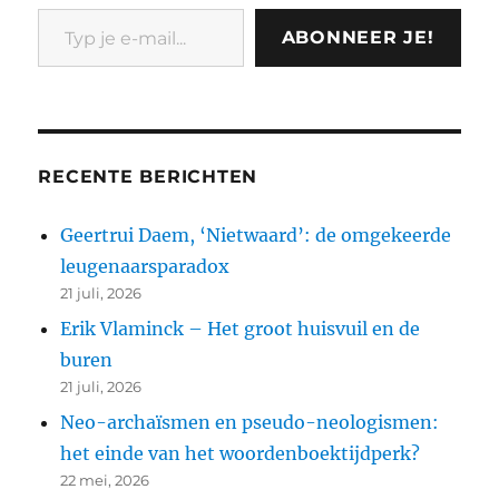
Typ je e-mail...
ABONNEER JE!
RECENTE BERICHTEN
Geertrui Daem, ‘Nietwaard’: de omgekeerde
leugenaarsparadox
21 juli, 2026
Erik Vlaminck – Het groot huisvuil en de
buren
21 juli, 2026
Neo-archaïsmen en pseudo-neologismen:
het einde van het woordenboektijdperk?
22 mei, 2026