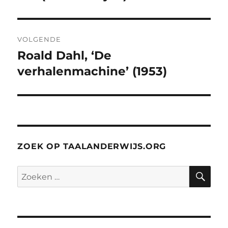
VOLGENDE
Roald Dahl, ‘De
Volgend
bericht:
verhalenmachine’ (1953)
ZOEK OP TAALANDERWIJS.ORG
ZO
Zoeken
naar: