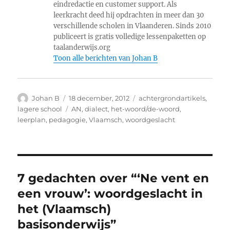
eindredactie en customer support. Als
leerkracht deed hij opdrachten in meer dan 30
verschillende scholen in Vlaanderen. Sinds 2010
publiceert is gratis volledige lessenpaketten op
taalanderwijs.org
Toon alle berichten van Johan B
Auteur
Geplaatst
Categorieën
Johan B
18 december, 2012
achtergrondartikels
,
op
Tags
lagere school
AN
,
dialect
,
het-woord/de-woord
,
leerplan
,
pedagogie
,
Vlaamsch
,
woordgeslacht
7 gedachten over “‘Ne vent en
een vrouw’: woordgeslacht in
het (Vlaamsch)
basisonderwijs”