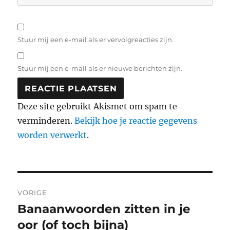
Stuur mij een e-mail als er vervolgreacties zijn.
Stuur mij een e-mail als er nieuwe berichten zijn.
Deze site gebruikt Akismet om spam te
verminderen.
Bekijk hoe je reactie gegevens
worden verwerkt
.
Bericht
VORIGE
navigatie
Banaanwoorden zitten in je
Vorig
bericht:
oor (of toch bijna)