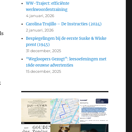
WW-Traject: efficiënte
werkwoordentraining
4 januari, 2026
Carolina Trujillo – De Instructies (2024)
2 januari, 2026
ls
Bespiegelingen bij de eerste Suske & Wiske
prent (1945)
31 december, 2025
“Wegloopers Gezogt”: leesoefeningen met
18de eeuwse advertenties
15 december, 2025
k