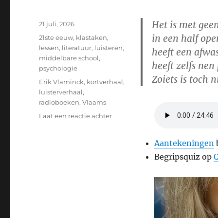
Het is met gee
Geplaatst
21 juli, 2026
op
in een half op
Categorieën
21ste eeuw
,
klastaken
,
lessen
,
literatuur
,
luisteren
,
heeft een afwa
middelbare school
,
heeft zelfs nen
psychologie
Zoiets is toch n
Tags
Erik Vlaminck
,
kortverhaal
,
luisterverhaal
,
radioboeken
,
Vlaams
op
Laat een reactie achter
Erik
Vlaminck
Aantekeningen
b
–
Begripsquiz op
Q
Het
groot
huisvuil
en
de
buren