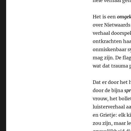
hele verhaal ge
Het is een
omgek
over Nietwaards
verhaal doorspek
ontkrachten haar
onmiskenbaar sy
mag zijn. De fla
wat dat trauma p
Dat er door het 
door de bijna
sp
vrouw, het bolle
luisterverhaal a
en Grietje: elk k
zou zijn, maar le