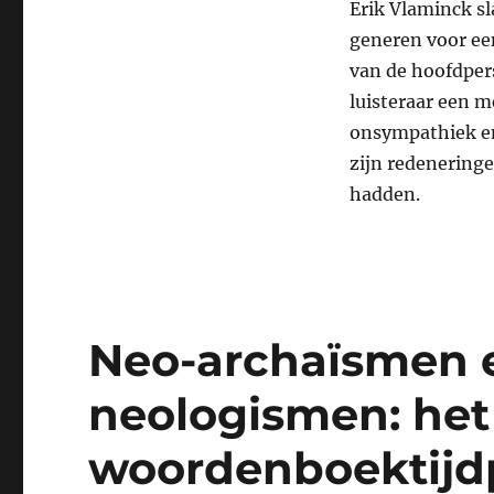
Erik Vlaminck sl
generen voor ee
van de hoofdpers
luisteraar een 
onsympathiek en 
zijn redenering
hadden.
Neo-archaïsmen 
neologismen: het
woordenboektijd