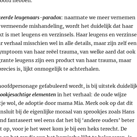
hoord hebben.
eerde leugenaars-paradox
: naarmate we meer vernemen
 vermeende mishandeling, wordt het duidelijk dat haar
t is met leugens en verzinsels. Haar leugens en verzinse
 verhaal misschien wel in alle details, maar zijn zelf een
mptoom van haar reëel trauma, van welke aard dat ook
grante leugens zijn een product van haar trauma, maar
recies is, lijkt onmogelijk te achterhalen.
hoofdpersonage gefabuleerd wordt, is bij uitstek duidelij
rookjesachtige elementen
in het verhaal: de oude wijze
tje wol, de adoptie door mama Mia. Merk ook op dat dit
ansluit bij de eigenlijke moraal van sprookjes zoals Hans
ind fantaseert wel eens dat het bij ‘andere ouders’ beter
t op, voor je het weet kom je bij een heks terecht. De