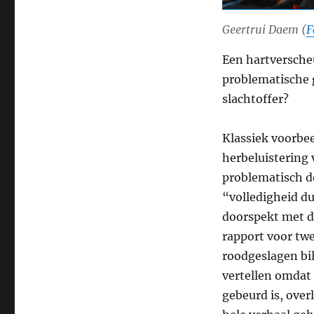
Geertrui Daem (
F
Een hartversche
problematische 
slachtoffer?
Klassiek voorbe
herbeluistering
problematisch de
“volledigheid du
doorspekt met de
rapport voor tw
roodgeslagen bil
vertellen omdat
gebeurd is, over