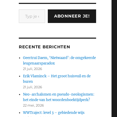
Typ je e-mail...
ABONNEER JE!
RECENTE BERICHTEN
Geertrui Daem, ‘Nietwaard’: de omgekeerde
leugenaarsparadox
21 juli, 2026
Erik Vlaminck – Het groot huisvuil en de
buren
21 juli, 2026
Neo-archaïsmen en pseudo-neologismen:
het einde van het woordenboektijdperk?
22 mei, 2026
WWTraject: level 3 – gebiedende wijs