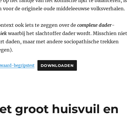
e op het randje van het komische lijkt te balanceren, is
h voor de originele oude middeleeuwse volksverhalen.
context ook iets te zeggen over de
complexe dader-
iek
waarbij het slachtoffer dader wordt. Misschien niet
ort daden, maar met andere sociopathische trekken
egen).
waard-begripstest
DOWNLOADEN
et groot huisvuil en