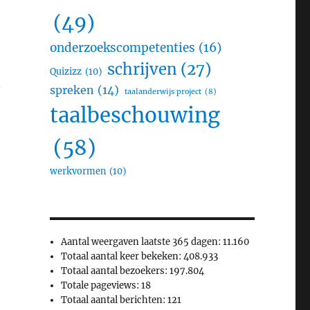
(49)
onderzoekscompetenties
(16)
schrijven
(27)
Quizizz
(10)
n
spreken
(14)
taalanderwijs project
(8)
taalbeschouwing
(58)
werkvormen
(10)
Aantal weergaven laatste 365 dagen:
11.160
Totaal aantal keer bekeken:
408.933
Totaal aantal bezoekers:
197.804
Totale pageviews:
18
Totaal aantal berichten:
121