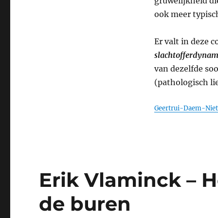
gruwelijkheid di
ook meer typisc
Er valt in deze 
slachtofferdynam
van dezelfde so
(pathologisch li
Geertrui-Daem-Niet
Erik Vlaminck – H
de buren