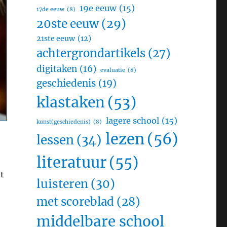
19e eeuw
(15)
17de eeuw
(8)
20ste eeuw
(29)
21ste eeuw
(12)
achtergrondartikels
(27)
digitaken
(16)
evaluatie
(8)
geschiedenis
(19)
klastaken
(53)
lagere school
(15)
kunst(geschiedenis)
(8)
lezen
(56)
lessen
(34)
literatuur
(55)
t
luisteren
(30)
met scoreblad
(28)
middelbare school