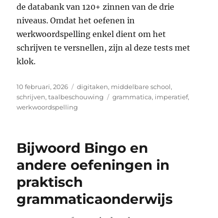
de databank van 120+ zinnen van de drie
niveaus. Omdat het oefenen in
werkwoordspelling enkel dient om het
schrijven te versnellen, zijn al deze tests met
klok.
Geplaatst
Categorieën
10 februari, 2026
digitaken
,
middelbare school
,
op
Tags
schrijven
,
taalbeschouwing
grammatica
,
imperatief
,
werkwoordspelling
Bijwoord Bingo en
andere oefeningen in
praktisch
grammaticaonderwijs