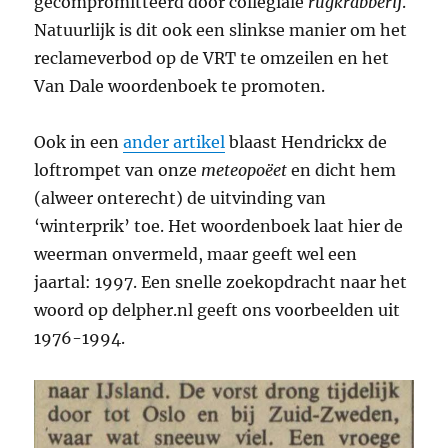
gecompromitteerd door collegiale
rugkrabberij
.
Natuurlijk is dit ook een slinkse manier om het
reclameverbod op de VRT te omzeilen en het
Van Dale woordenboek te promoten.
Ook in een
ander artikel
blaast Hendrickx de
loftrompet van onze
meteopoëet
en dicht hem
(alweer onterecht) de uitvinding van
‘winterprik’ toe. Het woordenboek laat hier de
weerman onvermeld, maar geeft wel een
jaartal: 1997. Een snelle zoekopdracht naar het
woord op delpher.nl geeft ons voorbeelden uit
1976-1994.