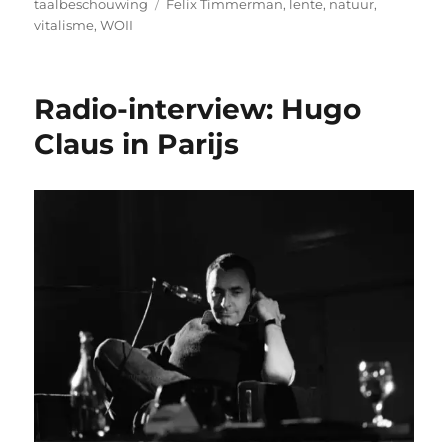
Tags
taalbeschouwing
Felix Timmerman
,
lente
,
natuur
,
vitalisme
,
WOII
Radio-interview: Hugo
Claus in Parijs