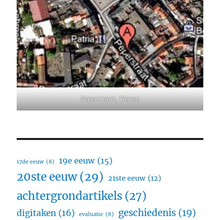
Peperstraat, Tienen
19e eeuw
(15)
17de eeuw
(8)
20ste eeuw
(29)
21ste eeuw
(12)
achtergrondartikels
(27)
geschiedenis
(19)
digitaken
(16)
evaluatie
(8)