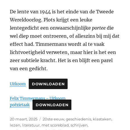
De lente van 1944 is het einde van de Tweede
Wereldoorlog. Plots krijgt een leuke
lentegedicht een onwaarschijnlijke
portee
die
wel diep moet ontroeren, of alleszins bij mij dat
effect had. Timmermans wordt al te vaak
lichtvoetigheid verweten, maar hier is het een
zeer subtiele kracht. Het is en blijft een parel
van een gedicht.
Uitkoom
DOWNLOADEN
Felix Timmermans – Uitkoom _
poëzietaak
DOWNLOADEN
Geplaatst
Categorieën
20 maart, 2025
20ste eeuw
,
geschiedenis
,
klastaken
,
op
lezen
,
literatuur
,
met scoreblad
,
schrijven
,