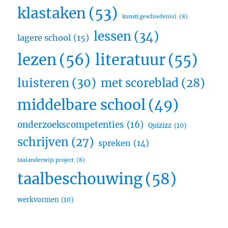
klastaken
(53)
kunst(geschiedenis)
(8)
lessen
(34)
lagere school
(15)
lezen
(56)
literatuur
(55)
luisteren
(30)
met scoreblad
(28)
middelbare school
(49)
onderzoekscompetenties
(16)
Quizizz
(10)
schrijven
(27)
spreken
(14)
taalanderwijs project
(8)
taalbeschouwing
(58)
werkvormen
(10)