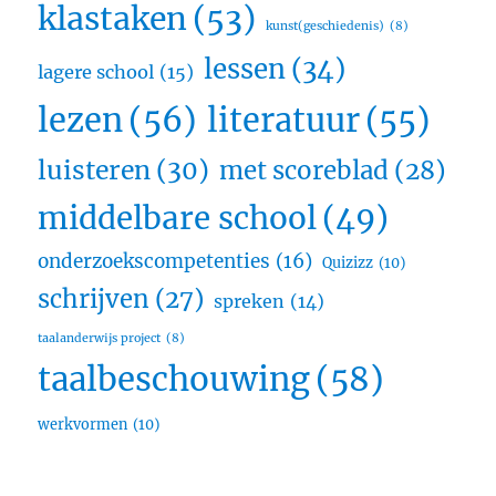
klastaken
(53)
kunst(geschiedenis)
(8)
lessen
(34)
lagere school
(15)
lezen
(56)
literatuur
(55)
luisteren
(30)
met scoreblad
(28)
middelbare school
(49)
onderzoekscompetenties
(16)
Quizizz
(10)
schrijven
(27)
spreken
(14)
taalanderwijs project
(8)
taalbeschouwing
(58)
werkvormen
(10)