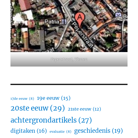
Peperstraat, Tienen
19e eeuw
(15)
17de eeuw
(8)
20ste eeuw
(29)
21ste eeuw
(12)
achtergrondartikels
(27)
geschiedenis
(19)
digitaken
(16)
evaluatie
(8)