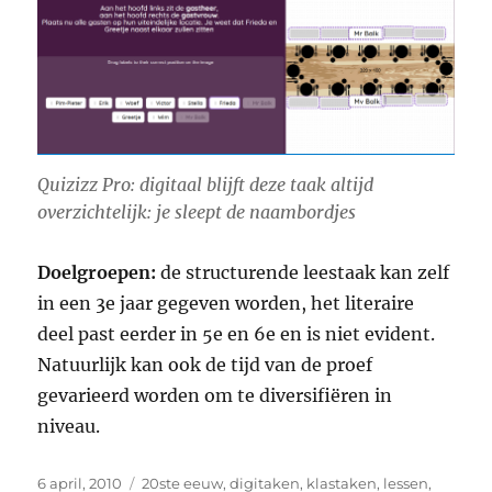
Quizizz Pro: digitaal blijft deze taak altijd
overzichtelijk: je sleept de naambordjes
Doelgroepen:
de structurende leestaak kan zelf
in een 3e jaar gegeven worden, het literaire
deel past eerder in 5e en 6e en is niet evident.
Natuurlijk kan ook de tijd van de proef
gevarieerd worden om te diversifiëren in
niveau.
Geplaatst
Categorieën
6 april, 2010
20ste eeuw
,
digitaken
,
klastaken
,
lessen
,