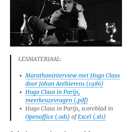
LESMATERIAAL:
Marathoninterview met Hugo Claus
door Johan Anthierens (1986)
Hugo Claus in Parijs,
meerkeuzevragen (.pdf)
Hugo Claus in Parijs, scoreblad in
Openoffice (.ods)
of
Excel (.xls)