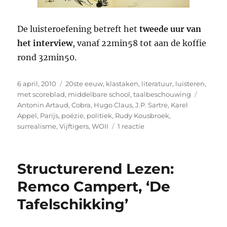
De luisteroefening betreft het
tweede uur van
het interview
, vanaf 22min58 tot aan de koffie
rond 32min50.
Geplaatst
Categorieën
6 april, 2010
20ste eeuw
,
klastaken
,
literatuur
,
luisteren
,
op
Tags
met scoreblad
,
middelbare school
,
taalbeschouwing
Antonin Artaud
,
Cobra
,
Hugo Claus
,
J.P. Sartre
,
Karel
Appel
,
Parijs
,
poëzie
,
politiek
,
Rudy Kousbroek
,
op
surrealisme
,
Vijftigers
,
WOII
1 reactie
Radio-
interview:
Hugo
Structurerend Lezen:
Claus
in
Remco Campert, ‘De
Parijs
Tafelschikking’