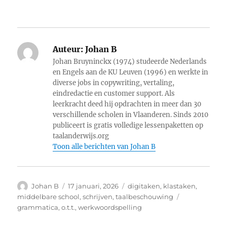
Auteur:
Johan B
Johan Bruyninckx (1974) studeerde Nederlands
en Engels aan de KU Leuven (1996) en werkte in
diverse jobs in copywriting, vertaling,
eindredactie en customer support. Als
leerkracht deed hij opdrachten in meer dan 30
verschillende scholen in Vlaanderen. Sinds 2010
publiceert is gratis volledige lessenpaketten op
taalanderwijs.org
Toon alle berichten van Johan B
Auteur
Geplaatst
Categorieën
Johan B
17 januari, 2026
digitaken
,
klastaken
,
op
Tags
middelbare school
,
schrijven
,
taalbeschouwing
grammatica
,
o.t.t.
,
werkwoordspelling