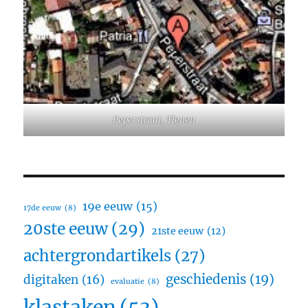
Peperstraat, Tienen
19e eeuw
(15)
17de eeuw
(8)
20ste eeuw
(29)
21ste eeuw
(12)
achtergrondartikels
(27)
geschiedenis
(19)
digitaken
(16)
evaluatie
(8)
klastaken
(53)