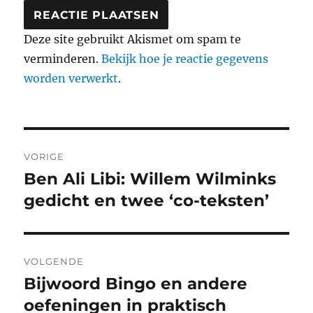
Deze site gebruikt Akismet om spam te
verminderen.
Bekijk hoe je reactie gegevens
worden verwerkt
.
Bericht
VORIGE
navigatie
Ben Ali Libi: Willem Wilminks
Vorig
bericht:
gedicht en twee ‘co-teksten’
VOLGENDE
Bijwoord Bingo en andere
Volgend
bericht:
oefeningen in praktisch