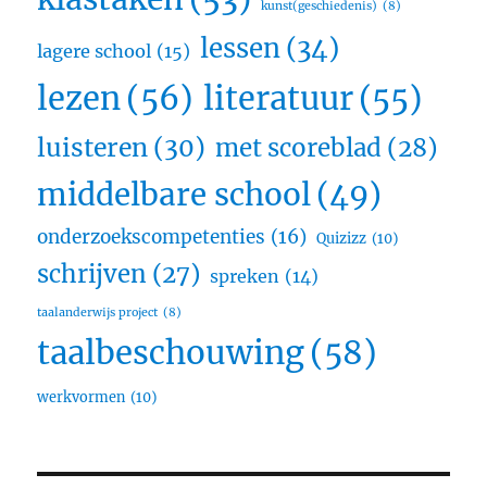
kunst(geschiedenis)
(8)
lessen
(34)
lagere school
(15)
lezen
(56)
literatuur
(55)
luisteren
(30)
met scoreblad
(28)
middelbare school
(49)
onderzoekscompetenties
(16)
Quizizz
(10)
schrijven
(27)
spreken
(14)
taalanderwijs project
(8)
taalbeschouwing
(58)
werkvormen
(10)