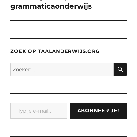
grammaticaonderwijs
ZOEK OP TAALANDERWIJS.ORG
ZO
Zoeken
naar:
Typ je e-mail...
ABONNEER JE!