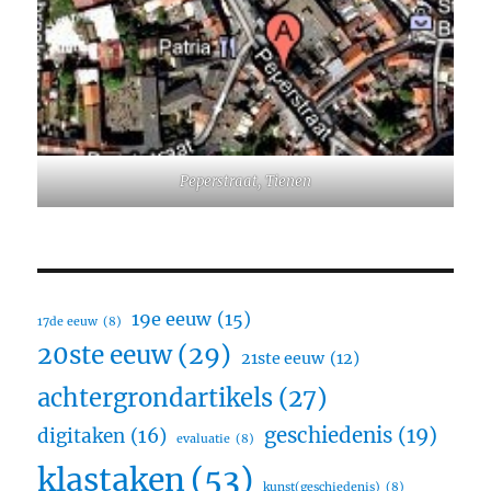
Peperstraat, Tienen
19e eeuw
(15)
17de eeuw
(8)
20ste eeuw
(29)
21ste eeuw
(12)
achtergrondartikels
(27)
geschiedenis
(19)
digitaken
(16)
evaluatie
(8)
klastaken
(53)
kunst(geschiedenis)
(8)