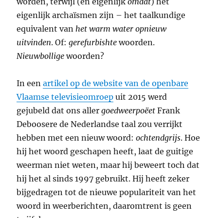
worden, terwijl (en eigenlijk
omdat
) het
eigenlijk archaïsmen zijn – het taalkundige
equivalent van
het warm water opnieuw
uitvinden
. Of:
gerefurbishte
woorden.
Nieuwbollige
woorden?
In een
artikel op de website van de openbare
Vlaamse televisieomroep
uit 2015 werd
gejubeld dat ons aller
goedweerpoëet
Frank
Deboosere de Nederlandse taal zou verrijkt
hebben met een nieuw woord:
ochtendgrijs
. Hoe
hij het woord geschapen heeft, laat de guitige
weerman niet weten, maar hij beweert toch dat
hij het al sinds 1997 gebruikt. Hij heeft zeker
bijgedragen tot de nieuwe populariteit van het
woord in weerberichten, daaromtrent is geen