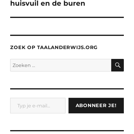
bericht:
huisvuil en de buren
ZOEK OP TAALANDERWIJS.ORG
ZO
Zoeken
naar:
Typ je e-mail...
ABONNEER JE!