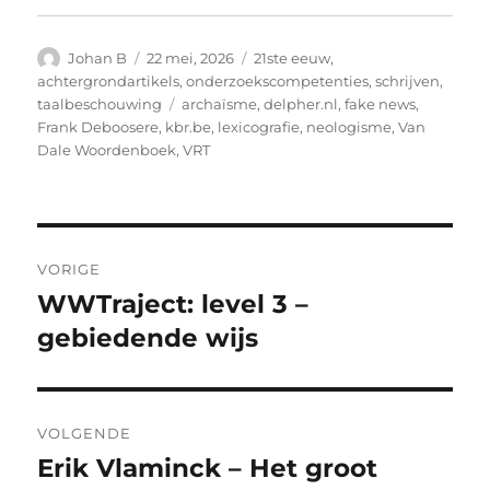
Auteur
Geplaatst
Categorieën
Johan B
22 mei, 2026
21ste eeuw
,
op
achtergrondartikels
,
onderzoekscompetenties
,
schrijven
,
Tags
taalbeschouwing
archaïsme
,
delpher.nl
,
fake news
,
Frank Deboosere
,
kbr.be
,
lexicografie
,
neologisme
,
Van
Dale Woordenboek
,
VRT
Bericht
VORIGE
navigatie
WWTraject: level 3 –
Vorig
bericht:
gebiedende wijs
VOLGENDE
Erik Vlaminck – Het groot
Volgend