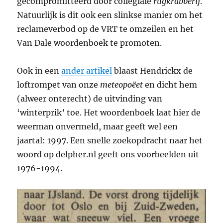
gecompromitteerd door collegiale
rugkrabberij
.
Natuurlijk is dit ook een slinkse manier om het
reclameverbod op de VRT te omzeilen en het
Van Dale woordenboek te promoten.
Ook in een
ander artikel
blaast Hendrickx de
loftrompet van onze
meteopoëet
en dicht hem
(alweer onterecht) de uitvinding van
‘winterprik’ toe. Het woordenboek laat hier de
weerman onvermeld, maar geeft wel een
jaartal: 1997. Een snelle zoekopdracht naar het
woord op delpher.nl geeft ons voorbeelden uit
1976-1994.