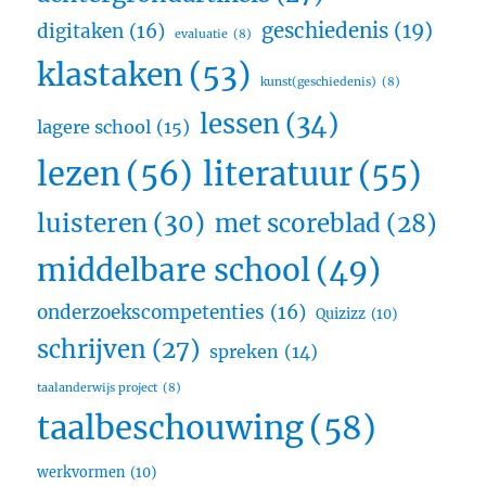
geschiedenis
(19)
digitaken
(16)
evaluatie
(8)
klastaken
(53)
kunst(geschiedenis)
(8)
lessen
(34)
lagere school
(15)
lezen
(56)
literatuur
(55)
luisteren
(30)
met scoreblad
(28)
middelbare school
(49)
onderzoekscompetenties
(16)
Quizizz
(10)
schrijven
(27)
spreken
(14)
taalanderwijs project
(8)
taalbeschouwing
(58)
werkvormen
(10)