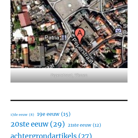
Peperstraat, Tienen
19e eeuw
(15)
17de eeuw
(8)
20ste eeuw
(29)
21ste eeuw
(12)
achtergrondartikels
(27)