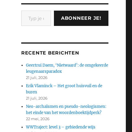
Typ je e-mail...
ABONNEER JE!
RECENTE BERICHTEN
Geertrui Daem, ‘Nietwaard’: de omgekeerde
leugenaarsparadox
21 juli, 2026
Erik Vlaminck – Het groot huisvuil en de
buren
21 juli, 2026
Neo-archaïsmen en pseudo-neologismen:
het einde van het woordenboektijdperk?
22 mei, 2026
WWTraject: level 3 – gebiedende wijs