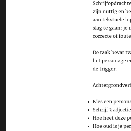
Schrijfopdrachte
zijn nuttig en b
aan tekstuele in
slag te gaan: je 
correcte of fout
De taak bevat t
het personage e
de trigger.
Achtergrondver
Kies een persona
Schrijf 3 adject
Hoe heet deze p
Hoe oud is je pe