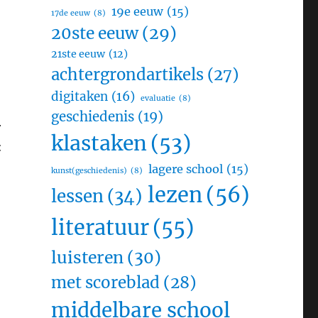
19e eeuw
(15)
17de eeuw
(8)
20ste eeuw
(29)
21ste eeuw
(12)
achtergrondartikels
(27)
digitaken
(16)
evaluatie
(8)
geschiedenis
(19)
r
klastaken
(53)
:
lagere school
(15)
kunst(geschiedenis)
(8)
lezen
(56)
lessen
(34)
literatuur
(55)
luisteren
(30)
met scoreblad
(28)
middelbare school