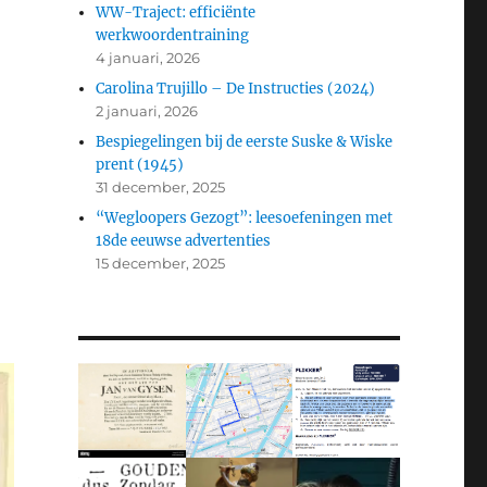
WW-Traject: efficiënte
werkwoordentraining
4 januari, 2026
Carolina Trujillo – De Instructies (2024)
2 januari, 2026
Bespiegelingen bij de eerste Suske & Wiske
prent (1945)
31 december, 2025
“Wegloopers Gezogt”: leesoefeningen met
18de eeuwse advertenties
15 december, 2025