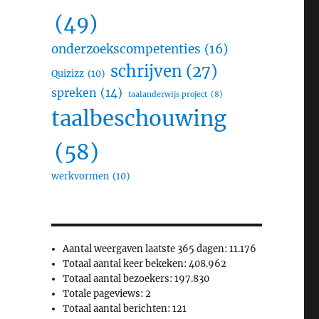
(49)
onderzoekscompetenties
(16)
schrijven
(27)
Quizizz
(10)
spreken
(14)
taalanderwijs project
(8)
taalbeschouwing
(58)
werkvormen
(10)
Aantal weergaven laatste 365 dagen:
11.176
Totaal aantal keer bekeken:
408.962
Totaal aantal bezoekers:
197.830
Totale pageviews:
2
Totaal aantal berichten:
121