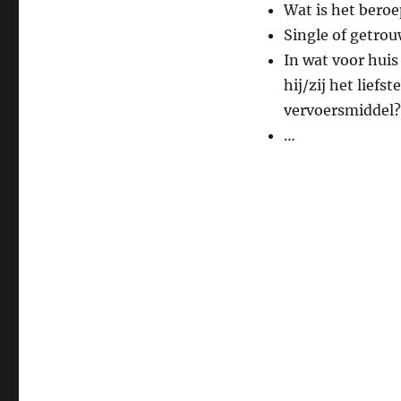
Wat is het bero
Single of getro
In wat voor huis 
hij/zij het lief
vervoersmiddel?
…