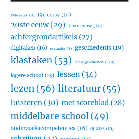
19e eeuw
(15)
17de eeuw
(8)
20ste eeuw
(29)
21ste eeuw
(12)
achtergrondartikels
(27)
geschiedenis
(19)
digitaken
(16)
evaluatie
(8)
klastaken
(53)
kunst(geschiedenis)
(8)
lessen
(34)
lagere school
(15)
lezen
(56)
literatuur
(55)
luisteren
(30)
met scoreblad
(28)
middelbare school
(49)
onderzoekscompetenties
(16)
Quizizz
(10)
schrijven
(27)