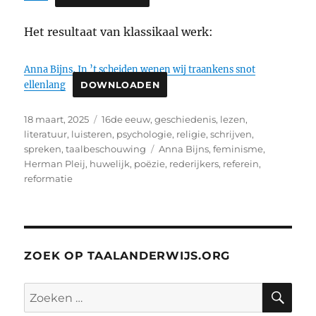
Het resultaat van klassikaal werk:
Anna Bijns, In ’t scheiden wenen wij traankens snot
ellenlang
DOWNLOADEN
Geplaatst
Categorieën
18 maart, 2025
16de eeuw
,
geschiedenis
,
lezen
,
op
literatuur
,
luisteren
,
psychologie
,
religie
,
schrijven
,
Tags
spreken
,
taalbeschouwing
Anna Bijns
,
feminisme
,
Herman Pleij
,
huwelijk
,
poëzie
,
rederijkers
,
referein
,
reformatie
ZOEK OP TAALANDERWIJS.ORG
ZO
Zoeken
naar: