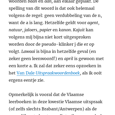
woorden
baan
en
aan,
aan elkaar geplakt. De
spelling van dit woord is dat ook helemaal
volgens de regel: geen verdubbeling van de n,
want de a is lang. Hetzelfde geldt voor
agent
,
natuur
,
jaloers
,
papier
en
kanon
.
Kajuit
kan
volgens mij bijna niet kort uitgesproken
worden door de pseudo-klinker j die er op
volgt.
Lawaai
is bijna in hetzelfde geval (en
zeker geen leenwoord!) en
april
is gewoon met
een korte a. Ik zal dat zeker eens opzoeken in
het
Van Dale
Uitspraakwoordenboek
, als ik ooit
ergens eentje zie.
Opmerkelijk is vooral dat de Vlaamse
leerboeken in deze kwestie Vlaamse uitspraak
(of zelfs slechts Brabant/Antwerpen) als de