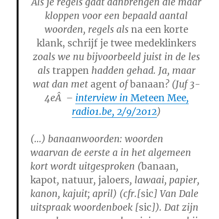
Als je regels gaat aanbrengen die maar
kloppen voor een bepaald aantal
woorden, regels als
na een korte
klank, schrijf je twee medeklinkers
zoals we nu bijvoorbeeld juist in de les
als
trappen
hadden gehad.
Ja, maar
wat dan met
agent
of
banaan
?
(Juf 3-
4eÂ –
interview in
Meteen Mee
,
radio1.be, 2/9/2012
)
(…)
banaanwoorden
: woorden
waarvan de eerste a in het algemeen
kort wordt uitgesproken (
banaan
,
kapot
,
natuur
,
jaloers
, lawaai, papier,
kanon, kajuit; april) (cfr.[
sic
] Van Dale
uitspraak woordenboek [
sic
]). Dat zijn