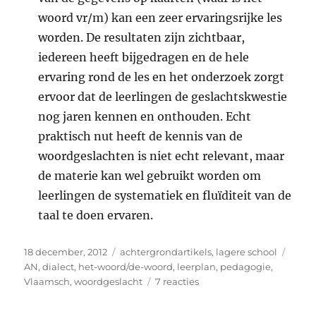
woord vr/m) kan een zeer ervaringsrijke les
worden. De resultaten zijn zichtbaar,
iedereen heeft bijgedragen en de hele
ervaring rond de les en het onderzoek zorgt
ervoor dat de leerlingen de geslachtskwestie
nog jaren kennen en onthouden. Echt
praktisch nut heeft de kennis van de
woordgeslachten is niet echt relevant, maar
de materie kan wel gebruikt worden om
leerlingen de systematiek en fluïditeit van de
taal te doen ervaren.
Geplaatst
Categorieën
Tags
18 december, 2012
achtergrondartikels
,
lagere school
op
AN
,
dialect
,
het-woord/de-woord
,
leerplan
,
pedagogie
,
op
Vlaamsch
,
woordgeslacht
7 reacties
‘Ne
vent