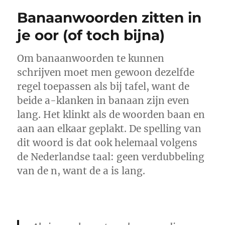
en
Banaanwoorden zitten in
een
vrouw’:
je oor (of toch bijna)
woordgeslacht
in
Om banaanwoorden te kunnen
het
(Vlaamsch)
schrijven moet men gewoon dezelfde
basisonderwijs
regel toepassen als bij tafel, want de
beide a-klanken in banaan zijn even
lang. Het klinkt als de woorden baan en
aan aan elkaar geplakt. De spelling van
dit woord is dat ook helemaal volgens
de Nederlandse taal: geen verdubbeling
van de n, want de a is lang.