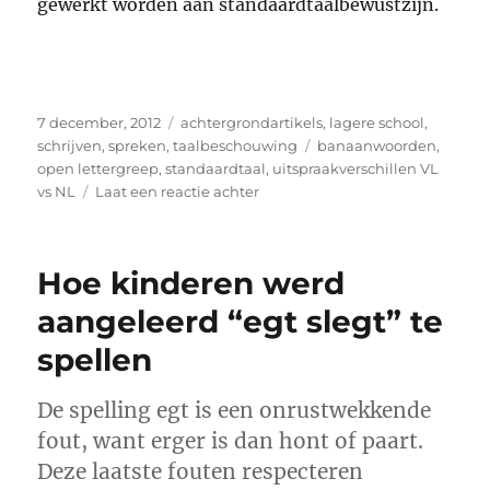
gewerkt worden aan standaardtaalbewustzijn.
Geplaatst
Categorieën
7 december, 2012
achtergrondartikels
,
lagere school
,
op
Tags
schrijven
,
spreken
,
taalbeschouwing
banaanwoorden
,
open lettergreep
,
standaardtaal
,
uitspraakverschillen VL
op
vs NL
Laat een reactie achter
Banaanwoorden
zitten
in
Hoe kinderen werd
je
oor
aangeleerd “egt slegt” te
(of
spellen
toch
bijna)
De spelling egt is een onrustwekkende
fout, want erger is dan hont of paart.
Deze laatste fouten respecteren