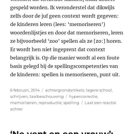
gespeld worden. Ik veronderstel dat dikwijls
zelfs door de juf geen context wordt gegeven:
de kinderen leren (lees: ‘memoriseren’)
woordenlijstjes en door dat memoriseren, leren
ze bijvoorbeeld ‘zoo’ spellen als ze [zo:] horen.
Er wordt hen niet ingeprent dat context
belangrijk is. Op die manier wordt al een foute
basis gelegd bij de spellingscompetenties van
de kinderen: spellen is memoriseren, punt uit.
Geplaatst
Categorieën
6 februari, 2014
achtergrondartikels
,
lagere school
,
op
Tags
schrijven
,
taalbeschouwing
hypercorrectie
,
memoriseren
,
reproductie
,
spelling
Laat een reactie
op
achter
Spelling
van
de
-