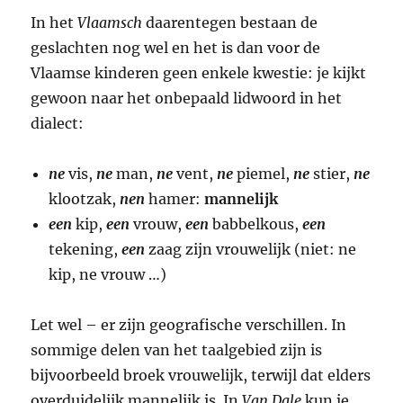
In het
Vlaamsch
daarentegen bestaan de
geslachten nog wel en het is dan voor de
Vlaamse kinderen geen enkele kwestie: je kijkt
gewoon naar het onbepaald lidwoord in het
dialect:
ne
vis,
ne
man,
ne
vent,
ne
piemel,
ne
stier,
ne
klootzak,
nen
hamer:
mannelijk
een
kip,
een
vrouw,
een
babbelkous,
een
tekening,
een
zaag zijn vrouwelijk (niet: ne
kip, ne vrouw …)
Let wel – er zijn geografische verschillen. In
sommige delen van het taalgebied zijn is
bijvoorbeeld broek vrouwelijk, terwijl dat elders
overduidelijk mannelijk is. In
Van Dale
kun je