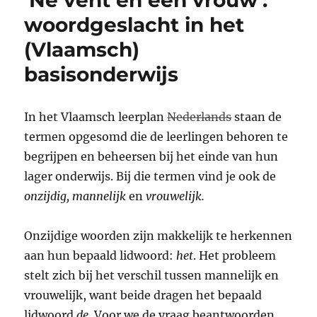
‘Ne vent en een vrouw’:
en
woordgeslacht in het
(Vlaamsch)
basisonderwijs
In het Vlaamsch leerplan
Nederlands
staan de
termen opgesomd die de leerlingen behoren te
begrijpen en beheersen bij het einde van hun
lager onderwijs. Bij die termen vind je ook de
onzijdig, mannelijk
en
vrouwelijk.
Onzijdige woorden zijn makkelijk te herkennen
aan hun bepaald lidwoord:
het
. Het probleem
stelt zich bij het verschil tussen mannelijk en
vrouwelijk, want beide dragen het bepaald
lidwoord
de
. Voor we de vraag beantwoorden