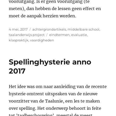
vooruitgang. Is er geen vooruitgang (te
meten), dan hebben de lessen geen effect en
moet de aanpak herzien worden.
Geplaatst
Categorieën
4 mei, 2017
achtergrondartikels
,
middelbare school
,
op
Tags
taalanderwijs project
eindtermen
,
evaluatie
,
klaspraktijk
,
vaardigheden
Spellinghysterie anno
2017
Het idee was om naar aanleiding van de recente
hysterie omtrent uitspraken van de nieuwe
voorzitter van de Taalunie, een les te maken
over spelling. Het onderwerp behoort in feite
tot ’taalbeschouwing’, meestal de meest