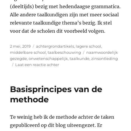
(deeltijds) bezig met hedendaagse grammatica.
Alle andere taalkundigen zijn met meer sociaal
relevante taalkundige thema’s bezig. Ik stel
voor dat de scholen dit voorbeeld volgen.
Geplaatst
Categorieën
2 mei, 2019
achtergrondartikels
,
lagere school
,
op
Tags
middelbare school
,
taalbeschouwing
naamwoordelijk
gezegde
,
onwetenschappelijk
,
taalkunde
,
zinsontleding
op
Laat een reactie achter
Klassieke
Nederlandse
zinsontleding
Basisprincipes van de
is
onwetenschappelijk
methode
Te weinig heb ik de methode achter de taken
gepubliceerd op dit blog uiteengezet. Er