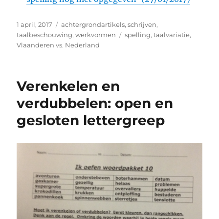
Geplaatst
Categorieën
1 april, 2017
achtergrondartikels
,
schrijven
,
op
Tags
taalbeschouwing
,
werkvormen
spelling
,
taalvariatie
,
Vlaanderen vs. Nederland
Verenkelen en
verdubbelen: open en
gesloten lettergreep