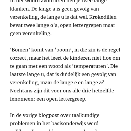
In het woord
a
vont
u
ren heb je twee lange
klanken. De lange a is geen gevolg van
verenkeling, de lange u is dat wel. Kr
o
k
o
dillen
bevat twee lange o’s, open lettergrepen maar
geen verenkeling.
‘Bomen’ komt van ‘boom’, in die zin is de regel
correct, maar het leert de kinderen niet hoe om
te gaan met een woord als ’temp
e
r
a
t
u
ren’. Die
laatste lange u, dat is duidelijk een gevolg van
verenkeling, maar de lange e en lange a?
Nochtans zijn dit voor ons alle drie hetzelfde
fenomeen: een open lettergreep.
In de vorige blogpost over taalkundige
problemen in het basisonderwijs werd