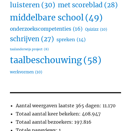
luisteren
(30)
met scoreblad
(28)
middelbare school
(49)
onderzoekscompetenties
(16)
Quizizz
(10)
schrijven
(27)
spreken
(14)
taalanderwijs project
(8)
taalbeschouwing
(58)
werkvormen
(10)
Aantal weergaven laatste 365 dagen:
11.170
Totaal aantal keer bekeken:
408.947
Totaal aantal bezoekers:
197.816
Totale pageviews:
1