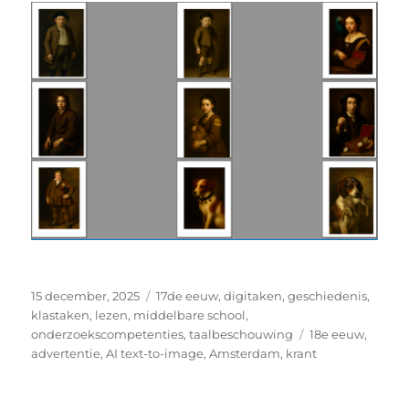
Geplaatst
Categorieën
15 december, 2025
17de eeuw
,
digitaken
,
geschiedenis
,
op
klastaken
,
lezen
,
middelbare school
,
Tags
onderzoekscompetenties
,
taalbeschouwing
18e eeuw
,
advertentie
,
AI text-to-image
,
Amsterdam
,
krant