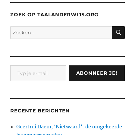
ZOEK OP TAALANDERWIJS.ORG
ZO
Zoeken
naar:
Typ je e-mail...
ABONNEER JE!
RECENTE BERICHTEN
Geertrui Daem, ‘Nietwaard’: de omgekeerde
leugenaarsparadox