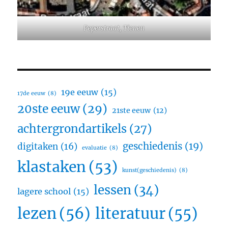
Peperstraat, Tienen
19e eeuw
(15)
17de eeuw
(8)
20ste eeuw
(29)
21ste eeuw
(12)
achtergrondartikels
(27)
geschiedenis
(19)
digitaken
(16)
evaluatie
(8)
klastaken
(53)
kunst(geschiedenis)
(8)
lessen
(34)
lagere school
(15)
lezen
(56)
literatuur
(55)