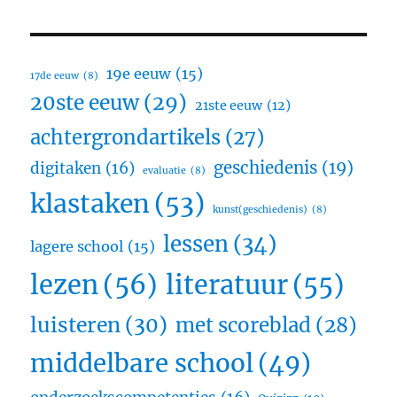
19e eeuw
(15)
17de eeuw
(8)
20ste eeuw
(29)
21ste eeuw
(12)
achtergrondartikels
(27)
geschiedenis
(19)
digitaken
(16)
evaluatie
(8)
klastaken
(53)
kunst(geschiedenis)
(8)
lessen
(34)
lagere school
(15)
lezen
(56)
literatuur
(55)
luisteren
(30)
met scoreblad
(28)
middelbare school
(49)