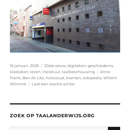
Geplaatst
Categorieën
16 januari, 2026
20ste eeuw
,
digitaken
,
geschiedenis
,
op
Tags
klastaken
,
lezen
,
literatuur
,
taalbeschouwing
Anne
Frank
,
Ben Ali Libi
,
holocaust
,
kranten
,
wikipedia
,
Willem
op
Wilmink
Laat een reactie achter
Ben
Ali
Libi:
Willem
Wilminks
ZOEK OP TAALANDERWIJS.ORG
gedicht
en
ZO