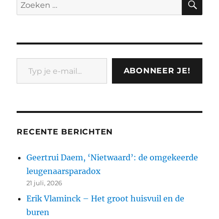
Zoeken
twee
naar:
‘co-
teksten’
Typ je e-mail...
ABONNEER JE!
RECENTE BERICHTEN
Geertrui Daem, ‘Nietwaard’: de omgekeerde
leugenaarsparadox
21 juli, 2026
Erik Vlaminck – Het groot huisvuil en de
buren