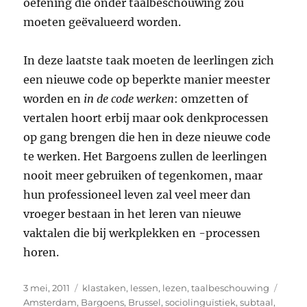
oefening die onder taalbeschouwing zou
moeten geëvalueerd worden.
In deze laatste taak moeten de leerlingen zich
een nieuwe code op beperkte manier meester
worden en
in de code werken
: omzetten of
vertalen hoort erbij maar ook denkprocessen
op gang brengen die hen in deze nieuwe code
te werken. Het Bargoens zullen de leerlingen
nooit meer gebruiken of tegenkomen, maar
hun professioneel leven zal veel meer dan
vroeger bestaan in het leren van nieuwe
vaktalen die bij werkplekken en -processen
horen.
Geplaatst
Categorieën
Tags
3 mei, 2011
klastaken
,
lessen
,
lezen
,
taalbeschouwing
op
Amsterdam
,
Bargoens
,
Brussel
,
sociolinguïstiek
,
subtaal
,