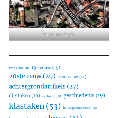
Peperstraat, Tienen
19e eeuw
(15)
17de eeuw
(8)
20ste eeuw
(29)
21ste eeuw
(12)
achtergrondartikels
(27)
geschiedenis
(19)
digitaken
(16)
evaluatie
(8)
klastaken
(53)
kunst(geschiedenis)
(8)