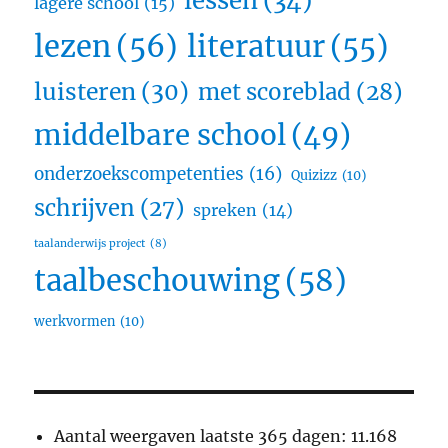
lessen
(34)
lagere school
(15)
lezen
(56)
literatuur
(55)
luisteren
(30)
met scoreblad
(28)
middelbare school
(49)
onderzoekscompetenties
(16)
Quizizz
(10)
schrijven
(27)
spreken
(14)
taalanderwijs project
(8)
taalbeschouwing
(58)
werkvormen
(10)
Aantal weergaven laatste 365 dagen:
11.168