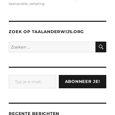
taalvariatie
,
vertaling
ZOEK OP TAALANDERWIJS.ORG
ZO
Zoeken
naar:
Typ je e-mail...
ABONNEER JE!
RECENTE BERICHTEN