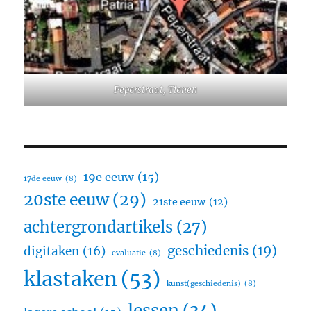
Peperstraat, Tienen
19e eeuw
(15)
17de eeuw
(8)
20ste eeuw
(29)
21ste eeuw
(12)
achtergrondartikels
(27)
geschiedenis
(19)
digitaken
(16)
evaluatie
(8)
klastaken
(53)
kunst(geschiedenis)
(8)
lessen
(34)