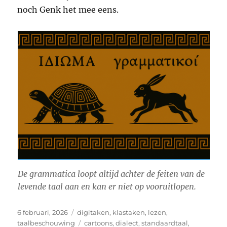
noch Genk het mee eens.
De grammatica loopt altijd achter de feiten van de
levende taal aan en kan er niet op vooruitlopen.
Geplaatst
Categorieën
6 februari, 2026
digitaken
,
klastaken
,
lezen
,
op
Tags
taalbeschouwing
cartoons
,
dialect
,
standaardtaal
,