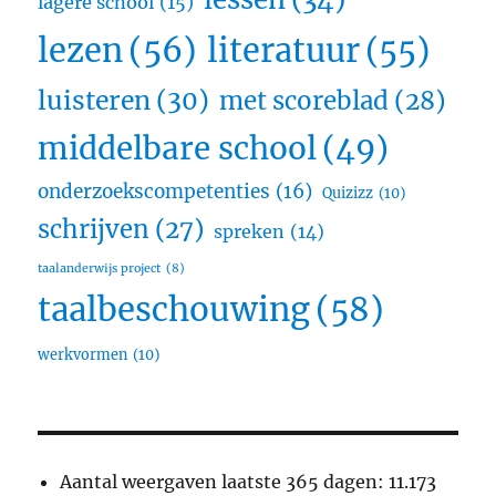
lagere school
(15)
lezen
(56)
literatuur
(55)
luisteren
(30)
met scoreblad
(28)
middelbare school
(49)
onderzoekscompetenties
(16)
Quizizz
(10)
schrijven
(27)
spreken
(14)
taalanderwijs project
(8)
taalbeschouwing
(58)
werkvormen
(10)
Aantal weergaven laatste 365 dagen:
11.173