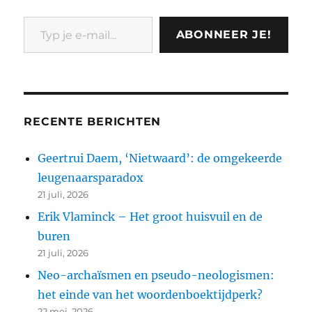
Typ je e-mail...
ABONNEER JE!
RECENTE BERICHTEN
Geertrui Daem, ‘Nietwaard’: de omgekeerde
leugenaarsparadox
21 juli, 2026
Erik Vlaminck – Het groot huisvuil en de
buren
21 juli, 2026
Neo-archaïsmen en pseudo-neologismen:
het einde van het woordenboektijdperk?
22 mei, 2026