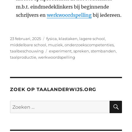
m.b.t. eindmedeklinkers bij beginnende
schrijvers en
werkwoordspelling
bij iedereen.
Geplaatst
Categorieën
23 februari, 2025
fysica
,
klastaken
,
lagere school
,
op
middelbare school
,
muziek
,
onderzoekscompetenties
,
Tags
taalbeschouwing
experiment
,
spreken
,
stembanden
,
taalproductie
,
werkwoordspelling
ZOEK OP TAALANDERWIJS.ORG
ZO
Zoeken
naar: