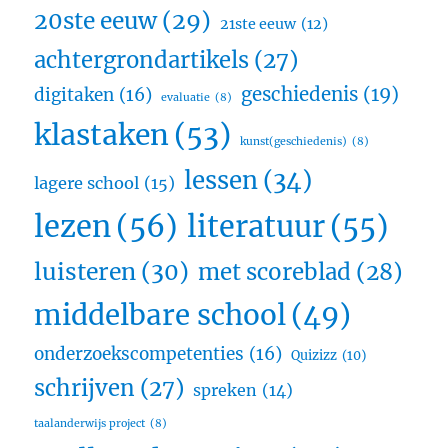
20ste eeuw
(29)
21ste eeuw
(12)
achtergrondartikels
(27)
geschiedenis
(19)
digitaken
(16)
evaluatie
(8)
klastaken
(53)
kunst(geschiedenis)
(8)
lessen
(34)
lagere school
(15)
lezen
(56)
literatuur
(55)
luisteren
(30)
met scoreblad
(28)
middelbare school
(49)
onderzoekscompetenties
(16)
Quizizz
(10)
schrijven
(27)
spreken
(14)
taalanderwijs project
(8)