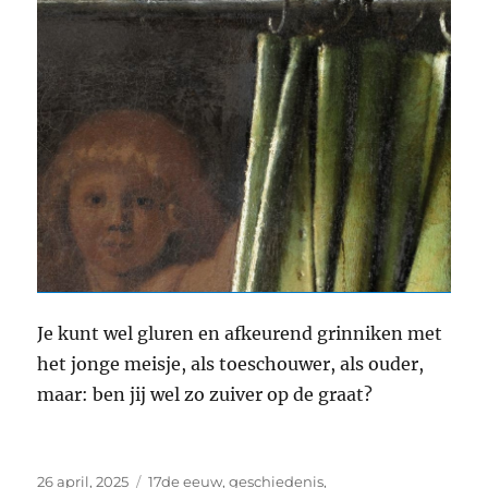
Je kunt wel gluren en afkeurend grinniken met
het jonge meisje, als toeschouwer, als ouder,
maar: ben jij wel zo zuiver op de graat?
Geplaatst
Categorieën
26 april, 2025
17de eeuw
,
geschiedenis
,