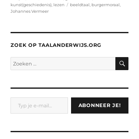
op
Tags
kunst(geschiedenis)
,
lezen
beeldtaal
,
burgermoraal
,
Johannes Vermeer
ZOEK OP TAALANDERWIJS.ORG
ZO
Zoeken
naar:
Typ je e-mail...
ABONNEER JE!