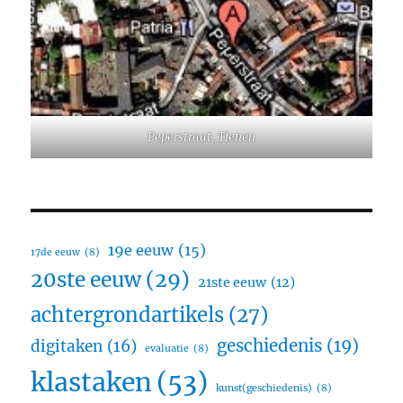
Peperstraat, Tienen
19e eeuw
(15)
17de eeuw
(8)
20ste eeuw
(29)
21ste eeuw
(12)
achtergrondartikels
(27)
geschiedenis
(19)
digitaken
(16)
evaluatie
(8)
klastaken
(53)
kunst(geschiedenis)
(8)