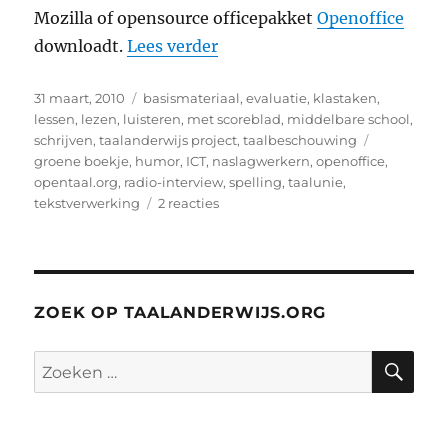
Mozilla of opensource officepakket
Openoffice
“Spelling: Opentaal.org, de gr
downloadt.
Lees verder
Geplaatst
Categorieën
31 maart, 2010
basismateriaal
,
evaluatie
,
klastaken
,
op
lessen
,
lezen
,
luisteren
,
met scoreblad
,
middelbare school
,
Tags
schrijven
,
taalanderwijs project
,
taalbeschouwing
groene boekje
,
humor
,
ICT
,
naslagwerkern
,
openoffice
,
opentaal.org
,
radio-interview
,
spelling
,
taalunie
,
op
tekstverwerking
2 reacties
Spelling:
Opentaal.org,
de
gratis
officiële
ZOEK OP TAALANDERWIJS.ORG
spellingslijst
ZO
Zoeken
naar: