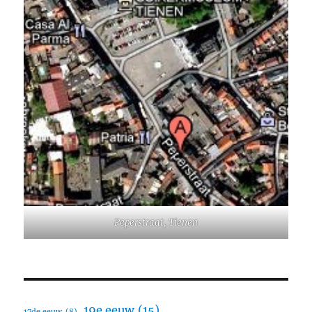
Peperstraat, Tienen
19e eeuw
(15)
17de eeuw
(8)