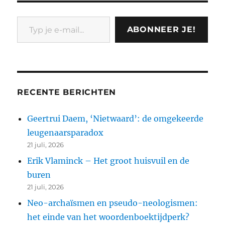
Typ je e-mail...
ABONNEER JE!
RECENTE BERICHTEN
Geertrui Daem, ‘Nietwaard’: de omgekeerde
leugenaarsparadox
21 juli, 2026
Erik Vlaminck – Het groot huisvuil en de
buren
21 juli, 2026
Neo-archaïsmen en pseudo-neologismen:
het einde van het woordenboektijdperk?