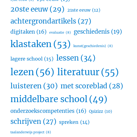
20ste eeuw
(29)
21ste eeuw
(12)
achtergrondartikels
(27)
geschiedenis
(19)
digitaken
(16)
evaluatie
(8)
klastaken
(53)
kunst(geschiedenis)
(8)
lessen
(34)
lagere school
(15)
lezen
(56)
literatuur
(55)
luisteren
(30)
met scoreblad
(28)
middelbare school
(49)
onderzoekscompetenties
(16)
Quizizz
(10)
schrijven
(27)
spreken
(14)
taalanderwijs project
(8)