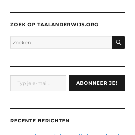
werk
als
sociale
discriminatie
ZOEK OP TAALANDERWIJS.ORG
ZO
Zoeken
naar:
Typ je e-mail...
ABONNEER JE!
RECENTE BERICHTEN