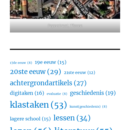
Peperstraat, Tienen
19e eeuw
(15)
17de eeuw
(8)
20ste eeuw
(29)
21ste eeuw
(12)
achtergrondartikels
(27)
geschiedenis
(19)
digitaken
(16)
evaluatie
(8)
klastaken
(53)
kunst(geschiedenis)
(8)
lessen
(34)
lagere school
(15)