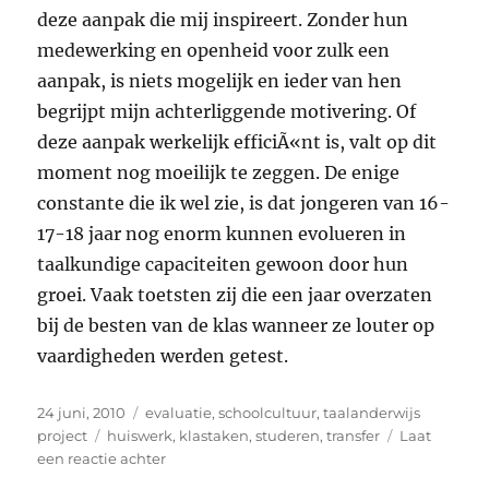
deze aanpak die mij inspireert. Zonder hun
medewerking en openheid voor zulk een
aanpak, is niets mogelijk en ieder van hen
begrijpt mijn achterliggende motivering. Of
deze aanpak werkelijk efficiÃ«nt is, valt op dit
moment nog moeilijk te zeggen. De enige
constante die ik wel zie, is dat jongeren van 16-
17-18 jaar nog enorm kunnen evolueren in
taalkundige capaciteiten gewoon door hun
groei. Vaak toetsten zij die een jaar overzaten
bij de besten van de klas wanneer ze louter op
vaardigheden werden getest.
Geplaatst
Categorieën
24 juni, 2010
evaluatie
,
schoolcultuur
,
taalanderwijs
op
Tags
project
huiswerk
,
klastaken
,
studeren
,
transfer
Laat
op
een reactie achter
Huis-