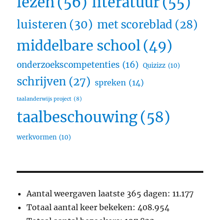
lezen
(56)
literatuur
(55)
luisteren
(30)
met scoreblad
(28)
middelbare school
(49)
onderzoekscompetenties
(16)
Quizizz
(10)
schrijven
(27)
spreken
(14)
taalanderwijs project
(8)
taalbeschouwing
(58)
werkvormen
(10)
Aantal weergaven laatste 365 dagen:
11.177
Totaal aantal keer bekeken:
408.954