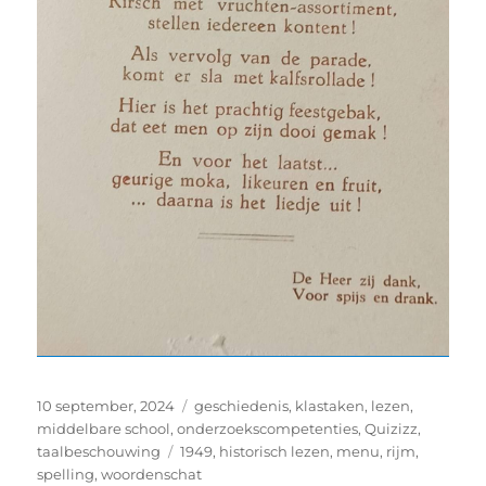
Geplaatst
Categorieën
10 september, 2024
geschiedenis
,
klastaken
,
lezen
,
op
middelbare school
,
onderzoekscompetenties
,
Quizizz
,
Tags
taalbeschouwing
1949
,
historisch lezen
,
menu
,
rijm
,
spelling
,
woordenschat