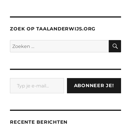
ZOEK OP TAALANDERWIJS.ORG
ZO
Zoeken
naar:
Typ je e-mail...
ABONNEER JE!
RECENTE BERICHTEN