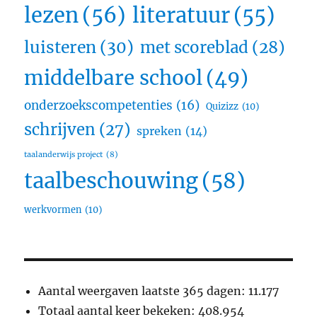
lezen
(56)
literatuur
(55)
luisteren
(30)
met scoreblad
(28)
middelbare school
(49)
onderzoekscompetenties
(16)
Quizizz
(10)
schrijven
(27)
spreken
(14)
taalanderwijs project
(8)
taalbeschouwing
(58)
werkvormen
(10)
Aantal weergaven laatste 365 dagen:
11.177
Totaal aantal keer bekeken:
408.954