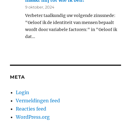
maakt mij tot wie ik ben?
9 oktober, 2024
Verbeter taalkundig uw volgende zinssnede:
"Geloof ik de identiteit van mensen bepaalt
wordt door variabele factoren:" in "Geloof ik
dat…
META
Login
Vermeldingen feed
Reacties feed
WordPress.org