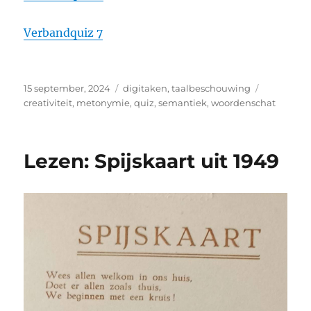
Verbandquiz 7
Geplaatst
Categorieën
Tags
15 september, 2024
digitaken
,
taalbeschouwing
op
creativiteit
,
metonymie
,
quiz
,
semantiek
,
woordenschat
Lezen: Spijskaart uit 1949