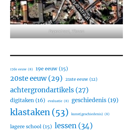
Peperstraat, Tienen
19e eeuw
(15)
17de eeuw
(8)
20ste eeuw
(29)
21ste eeuw
(12)
achtergrondartikels
(27)
geschiedenis
(19)
digitaken
(16)
evaluatie
(8)
klastaken
(53)
kunst(geschiedenis)
(8)
lessen
(34)
lagere school
(15)