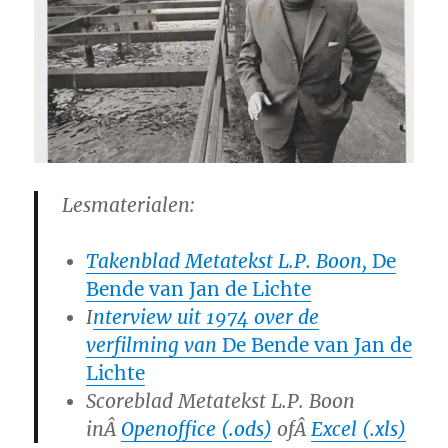
Lesmaterialen:
Takenblad Metatekst L.P. Boon,
De
Bende van Jan de Lichte
I
nterview uit 1974 over de
verfilming van
De Bende van Jan de
Lichte
Scoreblad Metatekst L.P. Boon
inÂ
Openoffice (.ods)
ofÂ
Excel (.xls)