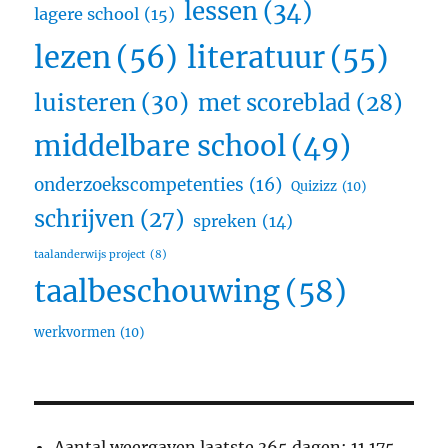
lessen
(34)
lagere school
(15)
lezen
(56)
literatuur
(55)
luisteren
(30)
met scoreblad
(28)
middelbare school
(49)
onderzoekscompetenties
(16)
Quizizz
(10)
schrijven
(27)
spreken
(14)
taalanderwijs project
(8)
taalbeschouwing
(58)
werkvormen
(10)
Aantal weergaven laatste 365 dagen:
11.175