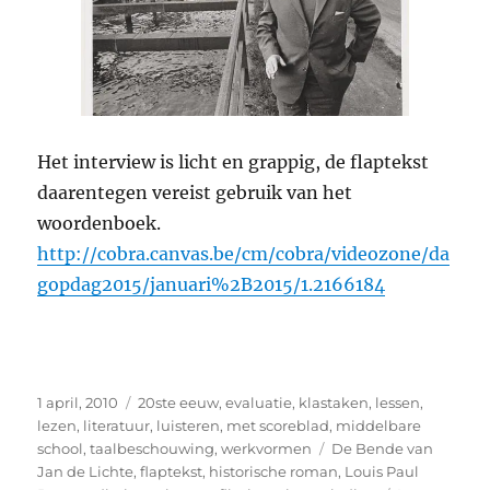
Het interview is licht en grappig, de flaptekst
daarentegen vereist gebruik van het
woordenboek.
http://cobra.canvas.be/cm/cobra/videozone/da
gopdag2015/januari%2B2015/1.2166184
Geplaatst
Categorieën
1 april, 2010
20ste eeuw
,
evaluatie
,
klastaken
,
lessen
,
op
lezen
,
literatuur
,
luisteren
,
met scoreblad
,
middelbare
Tags
school
,
taalbeschouwing
,
werkvormen
De Bende van
Jan de Lichte
,
flaptekst
,
historische roman
,
Louis Paul