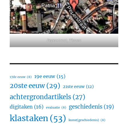
Peperstraat, Tienen
19e eeuw
(15)
17de eeuw
(8)
20ste eeuw
(29)
21ste eeuw
(12)
achtergrondartikels
(27)
geschiedenis
(19)
digitaken
(16)
evaluatie
(8)
klastaken
(53)
kunst(geschiedenis)
(8)