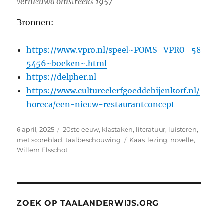
vernieuwd omstreeks 1957
Bronnen:
https://www.vpro.nl/speel~POMS_VPRO_58
5456~boeken~.html
https://delpher.nl
https://www.cultureelerfgoeddebijenkorf.nl/
horeca/een-nieuw-restaurantconcept
Geplaatst
Categorieën
6 april, 2025
20ste eeuw
,
klastaken
,
literatuur
,
luisteren
,
op
Tags
met scoreblad
,
taalbeschouwing
Kaas
,
lezing
,
novelle
,
Willem Elsschot
ZOEK OP TAALANDERWIJS.ORG