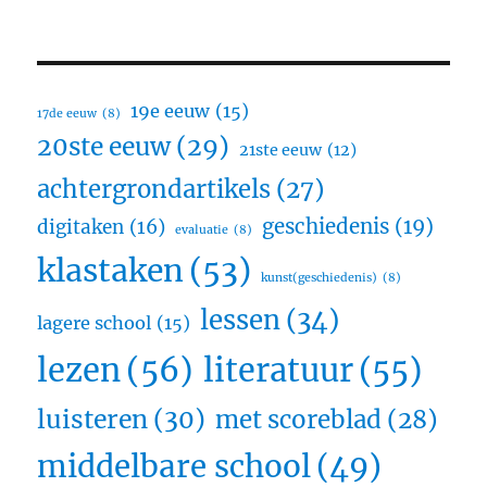
19e eeuw
(15)
17de eeuw
(8)
20ste eeuw
(29)
21ste eeuw
(12)
achtergrondartikels
(27)
geschiedenis
(19)
digitaken
(16)
evaluatie
(8)
klastaken
(53)
kunst(geschiedenis)
(8)
lessen
(34)
lagere school
(15)
lezen
(56)
literatuur
(55)
luisteren
(30)
met scoreblad
(28)
middelbare school
(49)