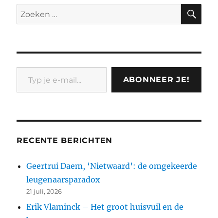
ZO
Zoeken
naar:
Typ je e-mail...
ABONNEER JE!
RECENTE BERICHTEN
Geertrui Daem, ‘Nietwaard’: de omgekeerde
leugenaarsparadox
21 juli, 2026
Erik Vlaminck – Het groot huisvuil en de