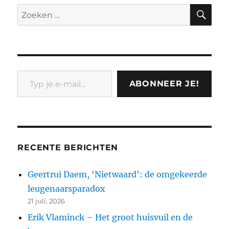
ZO
Zoeken
naar:
Typ je e-mail...
ABONNEER JE!
RECENTE BERICHTEN
Geertrui Daem, ‘Nietwaard’: de omgekeerde
leugenaarsparadox
21 juli, 2026
Erik Vlaminck – Het groot huisvuil en de