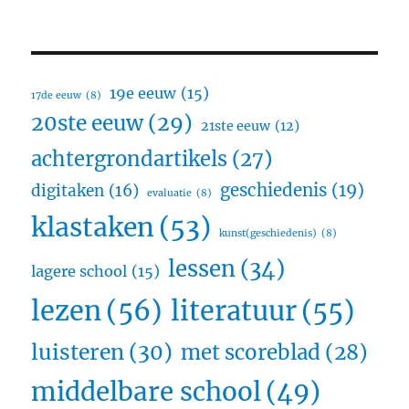
19e eeuw
(15)
17de eeuw
(8)
20ste eeuw
(29)
21ste eeuw
(12)
achtergrondartikels
(27)
geschiedenis
(19)
digitaken
(16)
evaluatie
(8)
klastaken
(53)
kunst(geschiedenis)
(8)
lessen
(34)
lagere school
(15)
lezen
(56)
literatuur
(55)
luisteren
(30)
met scoreblad
(28)
middelbare school
(49)