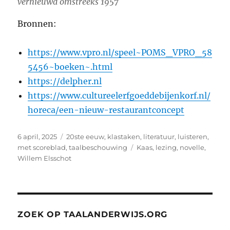
vernieuwd omstreeks 1957
Bronnen:
https://www.vpro.nl/speel~POMS_VPRO_58
5456~boeken~.html
https://delpher.nl
https://www.cultureelerfgoeddebijenkorf.nl/
horeca/een-nieuw-restaurantconcept
Geplaatst
Categorieën
6 april, 2025
20ste eeuw
,
klastaken
,
literatuur
,
luisteren
,
op
Tags
met scoreblad
,
taalbeschouwing
Kaas
,
lezing
,
novelle
,
Willem Elsschot
ZOEK OP TAALANDERWIJS.ORG