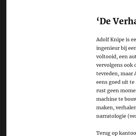
‘De Verh
Adolf Knipe is e
ingenieur bij een
voltooid, een a
vervolgens ook d
tevreden, maar A
eens goed uit te
rust geen momen
machine te bouw
maken, verhalen
narratologie (v
Terug op kantoor,