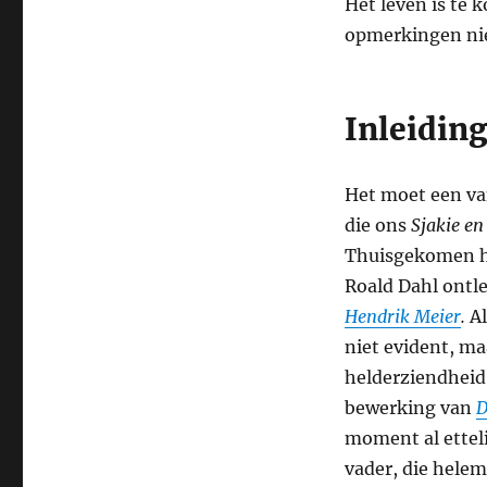
Het leven is te 
opmerkingen niet
Inleidin
Het moet een van
die ons
Sjakie en
Thuisgekomen ho
Roald Dahl ontl
Hendrik Meier
.
Al
niet evident, m
helderziendheid 
bewerking van
D
moment al etteli
vader, die helem