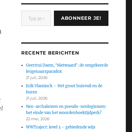
Typ je e-mail...
ABONNEER JE!
n
RECENTE BERICHTEN
Geertrui Daem, ‘Nietwaard’: de omgekeerde
leugenaarsparadox
21 juli, 2026
Erik Vlaminck – Het groot huisvuil en de
buren
21 juli, 2026
t
Neo-archaïsmen en pseudo-neologismen:
el
het einde van het woordenboektijdperk?
n
22 mei, 2026
WWTraject: level 3 – gebiedende wijs