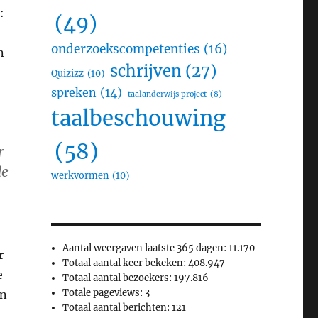
:
(49)
onderzoekscompetenties
(16)
n
schrijven
(27)
Quizizz
(10)
spreken
(14)
taalanderwijs project
(8)
taalbeschouwing
(58)
r
de
werkvormen
(10)
Aantal weergaven laatste 365 dagen:
11.170
r
Totaal aantal keer bekeken:
408.947
e
Totaal aantal bezoekers:
197.816
Totale pageviews:
3
an
Totaal aantal berichten:
121