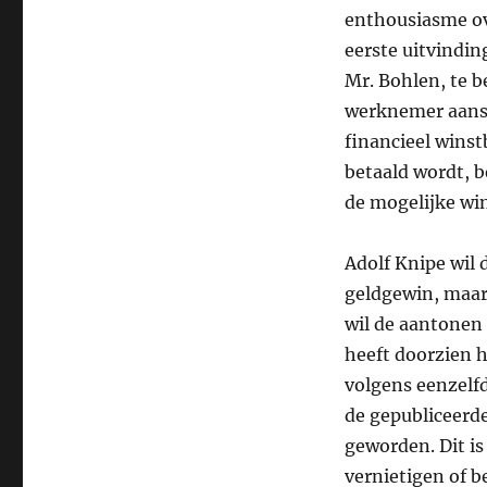
enthousiasme ov
eerste uitvindin
Mr. Bohlen, te b
werknemer aanst
financieel winstb
betaald wordt, b
de mogelijke win
Adolf Knipe wil 
geldgewin, maar 
wil de aantonen d
heeft doorzien ho
volgens eenzelfd
de gepubliceerde
geworden. Dit is
vernietigen of be