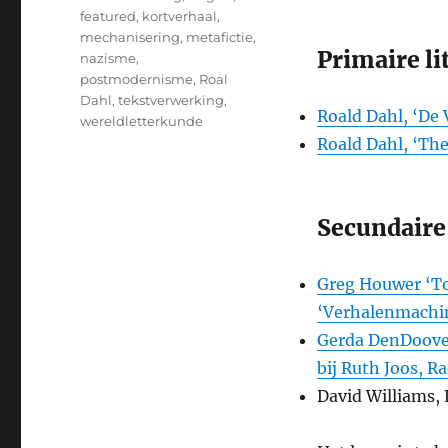
featured
,
kortverhaal
,
mechanisering
,
metafictie
,
Primaire li
nazisme
,
postmodernisme
,
Roal
Dahl
,
tekstverwerking
,
Roald Dahl, ‘De
wereldletterkunde
Roald Dahl, ‘Th
Secundaire 
Greg Houwer ‘To
‘Verhalenmachin
Gerda DenDooven
bij Ruth Joos, Ra
David Williams, 