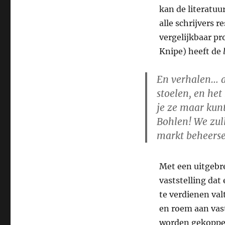
kan de literatu
alle schrijvers
vergelijkbaar pr
Knipe) heeft de
En verhalen… ac
stoelen, en het
je ze maar kun
Bohlen! We zull
markt beheerse
Met een uitgebr
vaststelling dat
te verdienen va
en roem aan vast
worden gekoppeld