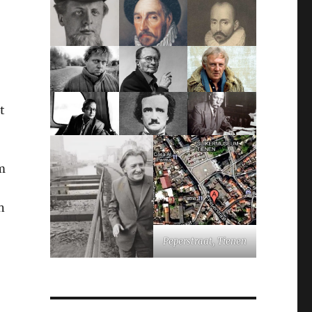
t
om
n
Peperstraat, Tienen