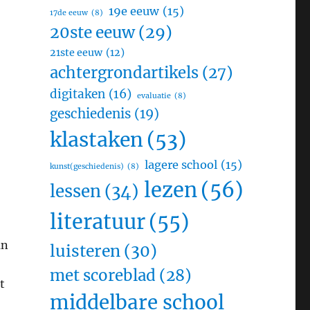
19e eeuw
(15)
17de eeuw
(8)
20ste eeuw
(29)
21ste eeuw
(12)
achtergrondartikels
(27)
digitaken
(16)
evaluatie
(8)
geschiedenis
(19)
klastaken
(53)
lagere school
(15)
kunst(geschiedenis)
(8)
lezen
(56)
lessen
(34)
literatuur
(55)
an
luisteren
(30)
met scoreblad
(28)
t
middelbare school