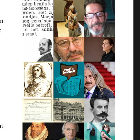
en
e
at