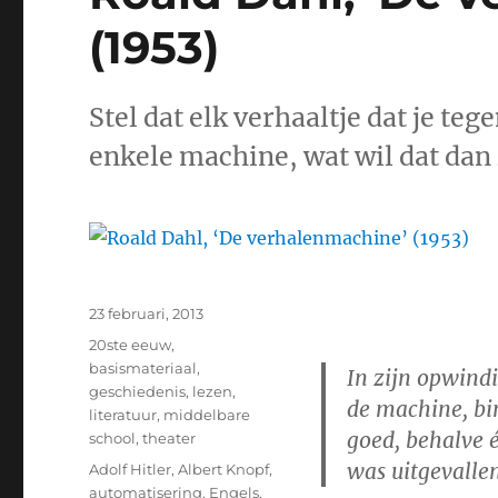
(1953)
Stel dat elk verhaaltje dat je teg
enkele machine, wat wil dat dan
Geplaatst
23 februari, 2013
op
Categorieën
20ste eeuw
,
basismateriaal
,
In zijn opwind
geschiedenis
,
lezen
,
de machine, bin
literatuur
,
middelbare
goed, behalve 
school
,
theater
was uitgevallen
Tags
Adolf Hitler
,
Albert Knopf
,
automatisering
,
Engels
,