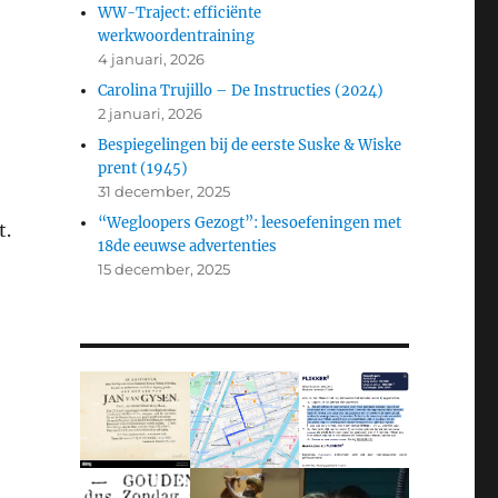
WW-Traject: efficiënte
werkwoordentraining
4 januari, 2026
Carolina Trujillo – De Instructies (2024)
2 januari, 2026
Bespiegelingen bij de eerste Suske & Wiske
prent (1945)
31 december, 2025
“Wegloopers Gezogt”: leesoefeningen met
t.
18de eeuwse advertenties
15 december, 2025