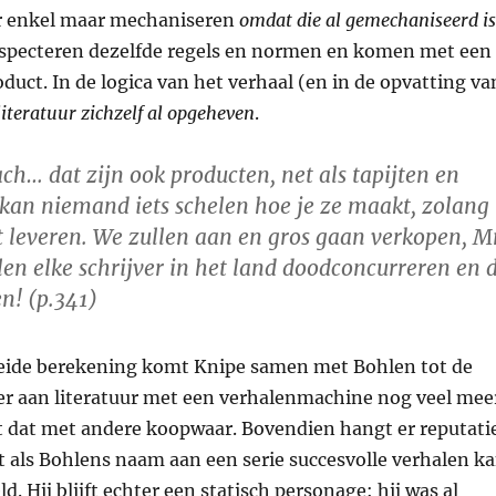
ur enkel maar mechaniseren
omdat die al gemechaniseerd is
 respecteren dezelfde regels en normen en komen met een
oduct. In de logica van het verhaal (en in de opvatting va
literatuur zichzelf al opgeheven
.
h… dat zijn ook producten, net als tapijten en
 kan niemand iets schelen hoe je ze maakt, zolang
t leveren. We zullen aan en gros gaan verkopen, M
en elke schrijver in het land doodconcurreren en 
n! (p.341)
eide berekening komt Knipe samen met Bohlen tot de
 er aan literatuur met een verhalenmachine nog veel mee
lt dat met andere koopwaar. Bovendien hangt er reputati
 als Bohlens naam aan een serie succesvolle verhalen k
. Hij blijft echter een statisch personage: hij was al