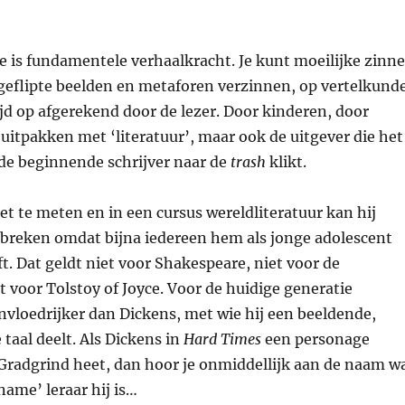
ie is fundamentele verhaalkracht. Je kunt moeilijke zinn
 geflipte beelden en metaforen verzinnen, op vertelkund
ijd op afgerekend door de lezer. Door kinderen, door
uitpakken met ‘literatuur’, maar ook de uitgever die het
de beginnende schrijver naar de
trash
klikt.
iet te meten en in een cursus wereldliteratuur kan hij
breken omdat bijna iedereen hem als jonge adolescent
ft. Dat geldt niet voor Shakespeare, niet voor de
 voor Tolstoy of Joyce. Voor de huidige generatie
 invloedrijker dan Dickens, met wie hij een beeldende,
aal deelt. Als Dickens in
Hard Times
een personage
 Gradgrind heet, dan hoor je onmiddellijk aan de naam w
ame’ leraar hij is…