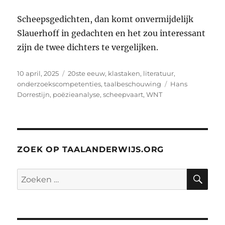
Scheepsgedichten, dan komt onvermijdelijk
Slauerhoff in gedachten en het zou interessant
zijn de twee dichters te vergelijken.
Geplaatst
Categorieën
10 april, 2025
20ste eeuw
,
klastaken
,
literatuur
,
op
Tags
onderzoekscompetenties
,
taalbeschouwing
Hans
Dorrestijn
,
poëzieanalyse
,
scheepvaart
,
WNT
ZOEK OP TAALANDERWIJS.ORG
ZO
Zoeken
naar: