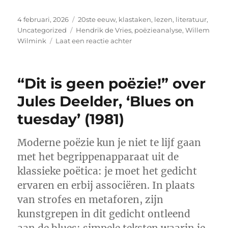
Geplaatst
Categorieën
4 februari, 2026
20ste eeuw
,
klastaken
,
lezen
,
literatuur
,
op
Tags
Uncategorized
Hendrik de Vries
,
poëzieanalyse
,
Willem
op
Wilmink
Laat een reactie achter
Poëzievergelijkingen
met
Willem
“Dit is geen poëzie!” over
Wilmink
Jules Deelder, ‘Blues on
tuesday’ (1981)
Moderne poëzie kun je niet te lijf gaan
met het begrippenapparaat uit de
klassieke poëtica: je moet het gedicht
ervaren en erbij associëren. In plaats
van strofes en metaforen, zijn
kunstgrepen in dit gedicht ontleend