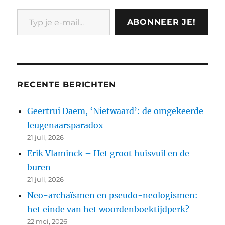
Typ je e-mail...
ABONNEER JE!
RECENTE BERICHTEN
Geertrui Daem, ‘Nietwaard’: de omgekeerde
leugenaarsparadox
21 juli, 2026
Erik Vlaminck – Het groot huisvuil en de
buren
21 juli, 2026
Neo-archaïsmen en pseudo-neologismen:
het einde van het woordenboektijdperk?
22 mei, 2026