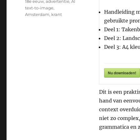
Tags
18e eeuw
,
advertentie
,
AI
text-to-image
,
Handleiding me
Amsterdam
,
krant
gebruikte pro
Deel 1: Taken
Deel 2: Landsc
Deel 3: A4 kle
Nu downloaden!
Dit is een prakt
hand van eenvou
context overduid
niet zo complex, 
grammatica en z