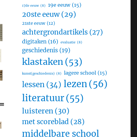
19e eeuw
(15)
17de eeuw
(8)
20ste eeuw
(29)
21ste eeuw
(12)
achtergrondartikels
(27)
digitaken
(16)
evaluatie
(8)
geschiedenis
(19)
klastaken
(53)
lagere school
(15)
kunst(geschiedenis)
(8)
lezen
(56)
lessen
(34)
literatuur
(55)
luisteren
(30)
met scoreblad
(28)
middelbare school