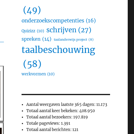
(49)
onderzoekscompetenties
(16)
schrijven
(27)
Quizizz
(10)
spreken
(14)
taalanderwijs project
(8)
taalbeschouwing
(58)
werkvormen
(10)
Aantal weergaven laatste 365 dagen:
11.173
Totaal aantal keer bekeken:
408.950
Totaal aantal bezoekers:
197.819
Totale pageviews:
1.391
Totaal aantal berichten:
121