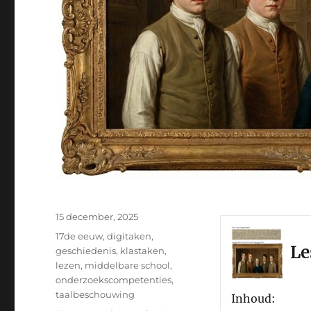
Geplaatst
15 december, 2025
op
Categorieën
17de eeuw
,
digitaken
,
Le
geschiedenis
,
klastaken
,
lezen
,
middelbare school
,
onderzoekscompetenties
,
taalbeschouwing
Inhoud: