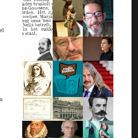
el
en