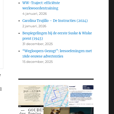
WW-Traject: efficiënte
werkwoordentraining
4 januari, 2026
Carolina Trujillo – De Instructies (2024)
2 januari, 2026
Bespiegelingen bij de eerste Suske & Wiske
prent (1945)
31 december, 2025
“Wegloopers Gezogt”: leesoefeningen met
18de eeuwse advertenties
15 december, 2025
e
l