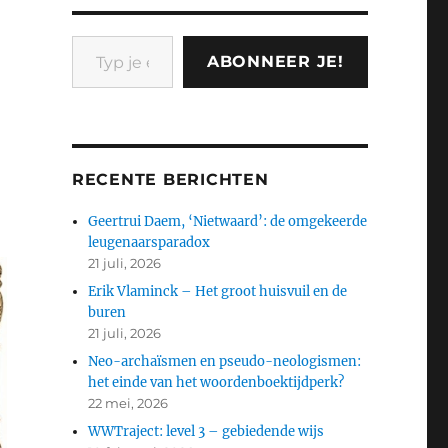
Typ je e-mail...
ABONNEER JE!
RECENTE BERICHTEN
Geertrui Daem, ‘Nietwaard’: de omgekeerde
leugenaarsparadox
21 juli, 2026
Erik Vlaminck – Het groot huisvuil en de
buren
21 juli, 2026
Neo-archaïsmen en pseudo-neologismen:
het einde van het woordenboektijdperk?
22 mei, 2026
WWTraject: level 3 – gebiedende wijs