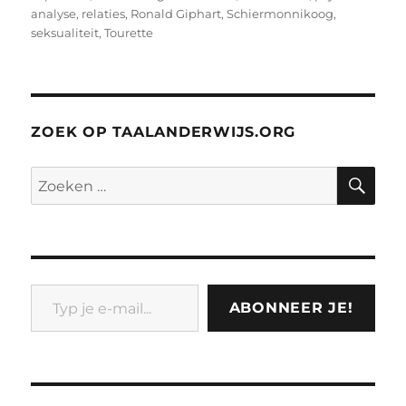
analyse
,
relaties
,
Ronald Giphart
,
Schiermonnikoog
,
seksualiteit
,
Tourette
ZOEK OP TAALANDERWIJS.ORG
ZO
Zoeken
naar:
Typ je e-mail...
ABONNEER JE!