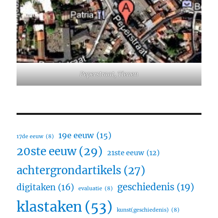
Peperstraat, Tienen
19e eeuw
(15)
17de eeuw
(8)
20ste eeuw
(29)
21ste eeuw
(12)
achtergrondartikels
(27)
geschiedenis
(19)
digitaken
(16)
evaluatie
(8)
klastaken
(53)
kunst(geschiedenis)
(8)