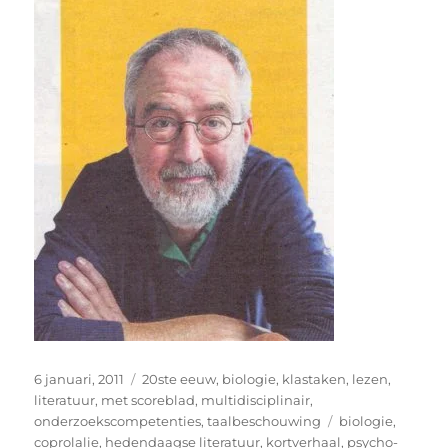
Geplaatst
Categorieën
6 januari, 2011
20ste eeuw
,
biologie
,
klastaken
,
lezen
,
op
literatuur
,
met scoreblad
,
multidisciplinair
,
Tags
onderzoekscompetenties
,
taalbeschouwing
biologie
,
coprolalie
,
hedendaagse literatuur
,
kortverhaal
,
psycho-