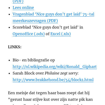
(PDF)
Lees online
Vragenblad ‘Nice guys don’t get laid’ 75-tal
meerkeuzevragen (PDF)
Scoreblad ‘Nice guys don’t get laid’ in
Openoffice (.ods)
of
Excel (.xls)
LINKS:
Bio- en bibliografie op
http://nl.wikipedia.org/wiki/Ronald_Giphart
Sarah Block over
Philaine zegt sorry
:
http://www.brakkehond.be/54/block1.html
Een meisje dat tegen haar baas roept dat hij
“gerust haar stijve kut over zijn natte pik kan