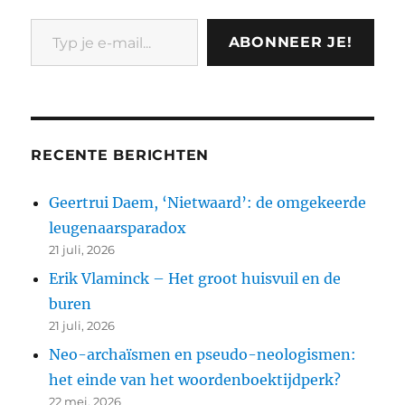
Typ je e-mail...
ABONNEER JE!
RECENTE BERICHTEN
Geertrui Daem, ‘Nietwaard’: de omgekeerde
leugenaarsparadox
21 juli, 2026
Erik Vlaminck – Het groot huisvuil en de
buren
21 juli, 2026
Neo-archaïsmen en pseudo-neologismen:
het einde van het woordenboektijdperk?
22 mei, 2026