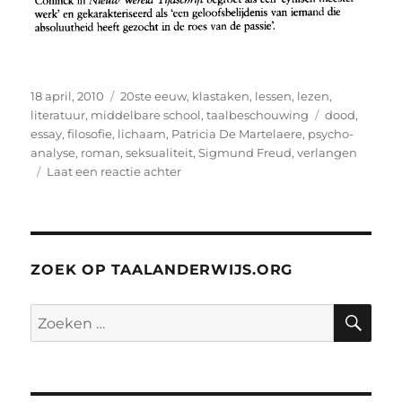
Geplaatst
Categorieën
18 april, 2010
20ste eeuw
,
klastaken
,
lessen
,
lezen
,
op
Tags
literatuur
,
middelbare school
,
taalbeschouwing
dood
,
essay
,
filosofie
,
lichaam
,
Patricia De Martelaere
,
psycho-
analyse
,
roman
,
seksualiteit
,
Sigmund Freud
,
verlangen
op
Laat een reactie achter
Psycho-
analytische
roman:
Patricia
De
ZOEK OP TAALANDERWIJS.ORG
Martelaere,
Littekens
ZO
Zoeken
(1990)
naar: