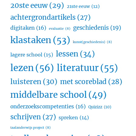
20ste eeuw
(29)
21ste eeuw
(12)
achtergrondartikels
(27)
geschiedenis
(19)
digitaken
(16)
evaluatie
(8)
klastaken
(53)
kunst(geschiedenis)
(8)
lessen
(34)
lagere school
(15)
lezen
(56)
literatuur
(55)
luisteren
(30)
met scoreblad
(28)
middelbare school
(49)
onderzoekscompetenties
(16)
Quizizz
(10)
schrijven
(27)
spreken
(14)
taalanderwijs project
(8)