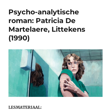
Couperus,
De
Psycho-analytische
Binocle
(1920)
roman: Patricia De
Martelaere, Littekens
(1990)
LESMATERIAAL: