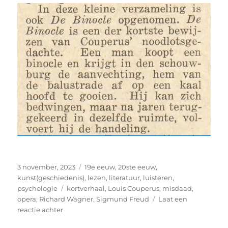
Geplaatst
Categorieën
3 november, 2023
19e eeuw
,
20ste eeuw
,
op
kunst(geschiedenis)
,
lezen
,
literatuur
,
luisteren
,
Tags
psychologie
kortverhaal
,
Louis Couperus
,
misdaad
,
opera
,
Richard Wagner
,
Sigmund Freud
Laat een
op
reactie achter
Louis