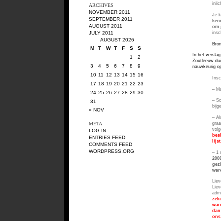
inli
ARCHIVES
NOVEMBER 2011
Je k
SEPTEMBER 2011
ken
AUGUST 2011
om 
insc
JULY 2011
AUGUST 2026
Bron
M
T
W
T
F
S
S
In het versla
1
2
Zoutleeuw dui
3
4
5
6
7
8
9
nauwkeurig op
10
11
12
13
14
15
16
Insc
17
18
19
20
21
22
23
– M
24
25
26
27
28
29
30
– Sc
31
bijg
« NOV
– Al
graa
META
volg
LOG IN
bes
ENTRIES FEED
lijst
COMMENTS FEED
WORDPRESS.ORG
– 1 
200
gez
war
Liev
Liev
admi
zek
war
dan
ons