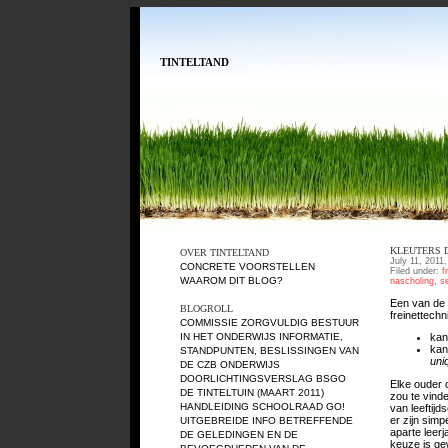
TINTELTAND
KLEUTERS D
OVER TINTELTAND
July 11, 2011
CONCRETE VOORSTELLEN
Filed under:
f
WAAROM DIT BLOG?
nascholing
,
se
Een van de 
BLOGROLL
freinettech
COMMISSIE ZORGVULDIG BESTUUR
IN HET ONDERWIJS
INFORMATIE,
kan
kan
STANDPUNTEN, BESLISSINGEN VAN
uni
DE CZB ONDERWIJS
DOORLICHTINGSVERSLAG BSGO
Elke ouder 
DE TINTELTUIN (MAART 2011)
zou te vinde
HANDLEIDING SCHOOLRAAD GO!
van leeftij
er zijn sim
UITGEBREIDE INFO BETREFFENDE
aparte leer
DE GELEDINGEN EN DE
keuze is ge