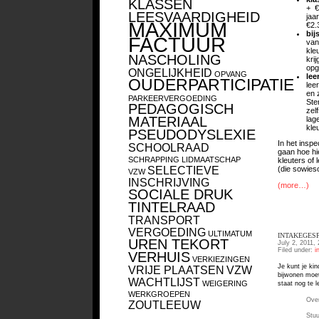
KLASSEN
+ €
LEESVAARDIGHEID
jaa
MAXIMUM
€2.
bij
FACTUUR
van
kle
NASCHOLING
kri
opg
ONGELIJKHEID
OPVANG
lee
OUDERPARTICIPATIE
lee
en 
PARKEERVERGOEDING
Ste
PEDAGOGISCH
zel
MATERIAAL
lag
kle
PSEUDODYSLEXIE
In het inspe
SCHOOLRAAD
gaan hoe h
SCHRAPPING LIDMAATSCHAP
kleuters of 
SELECTIEVE
(die sowies
VZW
INSCHRIJVING
(more…)
SOCIALE DRUK
TINTELRAAD
TRANSPORT
VERGOEDING
ULTIMATUM
INTAKEGES
UREN TEKORT
July 2, 2011,
Filed under:
i
VERHUIS
VERKIEZINGEN
Je kunt je kin
VRIJE PLAATSEN
VZW
bijwonen moet
WACHTLIJST
WEIGERING
staat nog te l
WERKGROEPEN
Over
ZOUTLEEUW
Stuu