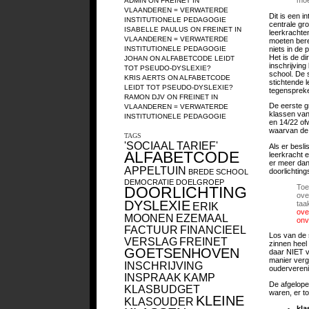
ADMIN
ON
FREINET IN
VLAANDEREN = VERWATERDE
Dit is een 
INSTITUTIONELE PEDAGOGIE
centrale gr
ISABELLE PAULUS
ON
FREINET IN
leerkrachten
VLAANDEREN = VERWATERDE
moeten bere
niets in de 
INSTITUTIONELE PEDAGOGIE
Het is de d
JOHAN
ON
ALFABETCODE LEIDT
inschrijvin
TOT PSEUDO-DYSLEXIE?
school. De s
KRIS AERTS
ON
ALFABETCODE
stichtende 
LEIDT TOT PSEUDO-DYSLEXIE?
tegensprek
RAMON DJV
ON
FREINET IN
De eerste gr
VLAANDEREN = VERWATERDE
klassen van
INSTITUTIONELE PEDAGOGIE
en 14/22 ofw
waarvan de 
TAGS
'SOCIAAL TARIEF'
Als er besl
ALFABETCODE
leerkracht 
er meer dan 
APPELTUIN
doorlichtin
BREDE SCHOOL
DEMOCRATIE
DOELGROEP
Toe
DOORLICHTING
ove
DYSLEXIE
taa
ERIK
ove
MOONEN
EZEMAAL
onv
FACTUUR
FINANCIEEL
Los van de s
VERSLAG
FREINET
zinnen heel
GOETSENHOVEN
daar NIET v
manier verg
INSCHRIJVING
oudervereni
INSPRAAK
KAMP
De afgelope
KLASBUDGET
waren, er to
KLEINE
KLASOUDER
kla