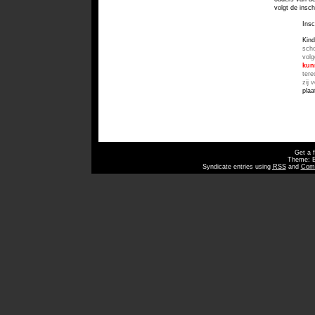
volgt de insch
Insc
Kind
scho
volg
kun
ter
zij 
pla
Get a 
Theme: 
Syndicate entries using
RSS
and
Com