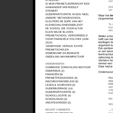
DYSLEXIE?
ver
IS MIJN FREINETLEERKRACHT EEN
And
AANHANGER VAN RUDOLF
om 
STEINER?
OUDERPARTICIPATIE IN EEN “HEEL
Maar het
le
ANDERE” METHODESCHOOL
(argumentat
KLEUTERS DE DUPE VAN HET
Te 
KLEINSCHALIGHEIDSBELEID?
hun
DE SCHOOL DIE VOOR ALTIJD
inf
KLEIN WILDE BLIJVEN
FREINETSCHOOL VEROORDEELD
Welke schoo
helft van he
VOOR FINANCIËLE POLITIEK (JUNI
leerlingen b
2010)
argument lu
‘GEMATIGDE’ VERSUS ‘ECHTE’
Een pertine
FREINETSCHOLEN
er een tekor
ZOMERKAMP EN BEWUSTE
leerkrachtu
OMZEILING MAXIMUMFACTUUR
oplossing du
stichters h
nemen een i
ONDERWERPEN:
Daar had je
COMMISSIE ZORGVULDIG BESTUUR
ONDERWIJS
(2)
Ondertussen
FINANCIËN
(8)
Hoe
FREINETPEDAGOGIEK
(9)
opz
INSCHRIJVINGSBELEID
(6)
he
LEZEN & SCHRIJVEN
(3)
aan
OUDERBIJDRAGE
(14)
vol
OUDERPARTICIPATIE
(3)
tea
SCHOOLLOCATIE
(4)
We 
SCHOOLRAAD
(3)
UNCATEGORIZED
(2)
WG 
RECENT COMMENTS
→Ti
moe