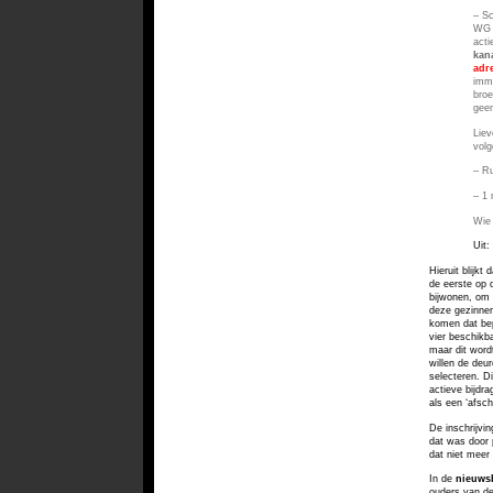
– Sc
WG 
acti
kan
adr
imme
broe
geen
Lie
volg
– Ru
– 1 
Wie 
Uit:
Hieruit blijkt
de eerste op 
bijwonen, om 
deze gezinnen
komen dat bep
vier beschikb
maar dit word
willen de deu
selecteren.
Di
actieve bijdra
als een ‘afsch
De inschrijvin
dat was door 
dat niet meer 
In de
nieuws
ouders van de