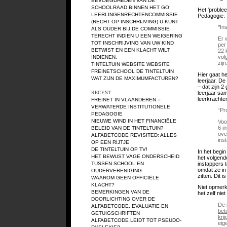
BEVOEGDHEDEN VAN DE
SCHOOLRAAD BINNEN HET GO!
Het ‘proble
LEERLINGENRECHTENCOMMISSIE
Pedagogie:
(RECHT OP INSCHRIJVING)
U KUNT
*In
ALS OUDER BIJ DE COMMISSIE
TERECHT INDIEN U EEN WEIGERING
Er 
TOT INSCHRIJVING VAN UW KIND
per
BETWIST EN EEN KLACHT WILT
22 
vol
INDIENEN.
zijn
TINTELTUIN WEBSITE
WEBSITE
FREINETSCHOOL DE TINTELTUIN
Hier gaat he
WAT ZIJN DE MAXIMUMFACTUREN?
leerjaar. De
– dat zijn 2
leerjaar sam
RECENT:
leerkrachten
FREINET IN VLAANDEREN =
VERWATERDE INSTITUTIONELE
“Pr
PEDAGOGIE
NIEUWE WIND IN HET FINANCIËLE
Voo
6 i
BELEID VAN DE TINTELTUIN?
ove
ALFABETCODE REVISITED: ALLES
ins
OP EEN RIJTJE
DE TINTELTUIN OP TV!
In het begin
HET BEWUST VAGE ONDERSCHEID
het volgende
instappers 
TUSSEN SCHOOL EN
omdat ze in
OUDERVERENIGING
zitten. Dit 
WAAROM GEEN OFFICIËLE
KLACHT?
Niet opmerk
BEMERKINGEN VAN DE
het zelf nie
DOORLICHTING OVER DE
De 
ALFABETCODE, EVALUATIE EN
bet
GETUIGSCHRIFTEN
krij
ALFABETCODE LEIDT TOT PSEUDO-
eig