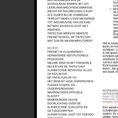
BEVOEGDHEDEN VAN DE
kun
SCHOOLRAAD BINNEN HET GO!
sch
LEERLINGENRECHTENCOMMISSIE
bij
(RECHT OP INSCHRIJVING)
U KUNT
de 
ALS OUDER BIJ DE COMMISSIE
ver
han
TERECHT INDIEN U EEN WEIGERING
maa
TOT INSCHRIJVING VAN UW KIND
wor
BETWIST EN EEN KLACHT WILT
spe
INDIENEN.
geo
TINTELTUIN WEBSITE
WEBSITE
Eng
FREINETSCHOOL DE TINTELTUIN
/do
WAT ZIJN DE MAXIMUMFACTUREN?
Het is rond
lezen en ho
RECENT:
schrijven. L
FREINET IN VLAANDEREN =
is het goed 
VERWATERDE INSTITUTIONELE
schrijven ge
zinsbouw, t
PEDAGOGIE
correct spe
NIEUWE WIND IN HET FINANCIËLE
Echt kunnen
BELEID VAN DE TINTELTUIN?
leven. Als 
ALFABETCODE REVISITED: ALLES
een boek of 
OP EEN RIJTJE
DE TINTELTUIN OP TV!
HET BEWUST VAGE ONDERSCHEID
TUSSEN SCHOOL EN
OUDERVERENIGING
BEMERKING
WAAROM GEEN OFFICIËLE
GETUIGSCH
KLACHT?
August 21, 20
Filed under:
f
BEMERKINGEN VAN DE
evaluatie
,
fon
DOORLICHTING OVER DE
ALFABETCODE, EVALUATIE EN
Een aantal
schrijfonder
GETUIGSCHRIFTEN
ouders. Er 
ALFABETCODE LEIDT TOT PSEUDO-
stellen, terw