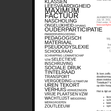
KLASSEN
LEESVAARDIGHEID
MAXIMUM
FACTUUR
ALFABETCO
NASCHOLING
July 18, 2011
Filed under:
f
ONGELIJKHEID
leesvaardighe
OPVANG
OUDERPARTICIPATIE
PARKEERVERGOEDING
PEDAGOGISCH
Wij
MATERIAAL
fr
PSEUDODYSLEXIE
en 
(
SCHOOLRAAD
SCHRAPPING LIDMAATSCHAP
SELECTIEVE
VZW
… 
INSCHRIJVING
SOCIALE DRUK
TINTELRAAD
Ik ken zelf
TRANSPORT
doodnormaal
doen trekken
VERGOEDING
ULTIMATUM
Tinteltuin? 
UREN TEKORT
op één hoop
VERHUIS
VERKIEZINGEN
Het is tijd 
VRIJE PLAATSEN
VZW
lez
WACHTLIJST
WEIGERING
schr
WERKGROEPEN
lui
ZOUTLEEUW
spr