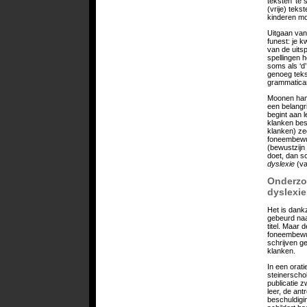
teksten’ te 
(vrije) teks
kinderen mo
Uitgaan van 
funest: je 
van de uitsp
spellingen h
soms als ‘d’
genoeg teks
grammaticar
Moonen hame
een belangri
begint aan 
klanken best
klanken) ze
foneembewus
(bewustzijn 
doet, dan sc
dyslexie
(v
Onderzoe
dyslexie
Het is dank
gebeurd naar
titel. Maar 
foneembewus
schrijven g
klanken.
In een orati
steinerscho
publicatie 
leer, de ant
beschuldigi