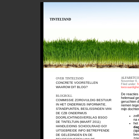
TINTELTAND
ALFABETCOD
OVER TINTELTAND
November 6, 
CONCRETE VOORSTELLEN
Filed under:
f
WAAROM DIT BLOG?
leesvaardighe
De reacties
BLOGROLL
helemaal ge
COMMISSIE ZORGVULDIG BESTUUR
geruchten d
IN HET ONDERWIJS
INFORMATIE,
nemen tegen
mijn dochte
STANDPUNTEN, BESLISSINGEN VAN
DE CZB ONDERWIJS
zelf
DOORLICHTINGSVERSLAG BSGO
na 
DE TINTELTUIN (MAART 2011)
het
HANDLEIDING SCHOOLRAAD GO!
dag
UITGEBREIDE INFO BETREFFENDE
(ti
bes
DE GELEDINGEN EN DE
zou