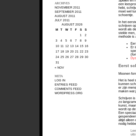
Spellen en 
ARCHIVES
een leespro
NOVEMBER 2011
hebt, schrij
moet wel tu
SEPTEMBER 2011
schoentje.
AUGUST 2011
JULY 2011
In het eerst
AUGUST 2026
schrijven o
wordt als d
M
T
W
T
F
S
S
stelde men,
1
2
methode is 
3
4
5
6
7
8
9
Eer
10
11
12
13
14
15
16
Er 
spe
17
18
19
20
21
22
23
(fo
24
25
26
27
28
29
30
Dys
31
Eerst sc
« NOV
Moonen form
META
Het is heel
LOG IN
kunnen schri
ENTRIES FEED
er zijn mens
COMMENTS FEED
maken wat j
WORDPRESS.ORG
Schrijven i
zo langzame
kunst, maar
wordt op de 
Een speciaal
gespendeerd
altijd allee
nodig hebben
Lee
uit