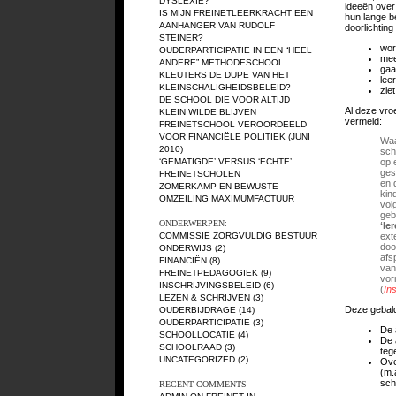
DYSLEXIE?
ideeën over
IS MIJN FREINETLEERKRACHT EEN
hun lange b
AANHANGER VAN RUDOLF
doorlichting
STEINER?
wor
OUDERPARTICIPATIE IN EEN “HEEL
mee
ANDERE” METHODESCHOOL
gaa
KLEUTERS DE DUPE VAN HET
lee
KLEINSCHALIGHEIDSBELEID?
zie
DE SCHOOL DIE VOOR ALTIJD
Al deze vro
KLEIN WILDE BLIJVEN
vermeld:
FREINETSCHOOL VEROORDEELD
VOOR FINANCIËLE POLITIEK (JUNI
Waa
2010)
sch
‘GEMATIGDE’ VERSUS ‘ECHTE’
op 
ges
FREINETSCHOLEN
en 
ZOMERKAMP EN BEWUSTE
kin
OMZEILING MAXIMUMFACTUUR
vol
geb
ONDERWERPEN:
‘le
COMMISSIE ZORGVULDIG BESTUUR
ext
doo
ONDERWIJS
(2)
afs
FINANCIËN
(8)
van
FREINETPEDAGOGIEK
(9)
vor
INSCHRIJVINGSBELEID
(6)
(
In
LEZEN & SCHRIJVEN
(3)
Deze gebald
OUDERBIJDRAGE
(14)
OUDERPARTICIPATIE
(3)
De 
SCHOOLLOCATIE
(4)
De 
SCHOOLRAAD
(3)
teg
UNCATEGORIZED
(2)
Ove
(m.
sch
RECENT COMMENTS