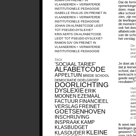
ADMIN
ON
FREINET IN
Dat de form
VLAANDEREN = VERWATERDE
opmerkingen,
INSTITUTIONELE PEDAGOGIE
doen, maar 
ISABELLE PAULUS
ON
FREINET IN
elke school 
zien, zijn r
VLAANDEREN = VERWATERDE
de leerlinge
INSTITUTIONELE PEDAGOGIE
dit moment 
JOHAN
ON
ALFABETCODE LEIDT
ook het door
TOT PSEUDO-DYSLEXIE?
alfabetcode
KRIS AERTS
ON
ALFABETCODE
van de schoo
LEIDT TOT PSEUDO-DYSLEXIE?
het verslag 
RAMON DJV
ON
FREINET IN
De 
VLAANDEREN = VERWATERDE
lee
INSTITUTIONELE PEDAGOGIE
jaa
ond
TAGS
'SOCIAAL TARIEF'
Je doet als 
dat je leer
ALFABETCODE
school, dat
APPELTUIN
leerkracht n
BREDE SCHOOL
goede weg? 
DEMOCRATIE
DOELGROEP
resultaten?
DOORLICHTING
Het
DYSLEXIE
ERIK
van
MOONEN
EZEMAAL
uit
doe
FACTUUR
FINANCIEEL
aan
VERSLAG
FREINET
het
GOETSENHOVEN
pro
wor
INSCHRIJVING
p.1
INSPRAAK
KAMP
Ik weet niet
KLASBUDGET
leerlingen 
KLEINE
geweest? Dit
KLASOUDER
voor zich b