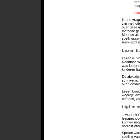
bre
toe
htt
Ik heb vrag
zijn method
over deze m
methode get
Moonen al e
spellingsco
leerkracht 
Lezen k
Lezen is he
Nochtans wer
was louter s
kinderen laz
De afwezigh
schrijven),
over leesme
Lezen komt n
woordje ‘de’
oefenen, zo 
tligt m 
…want dit i
leesmethode
kunnen nog n
uiterest vre
Spellen wor
spelling van