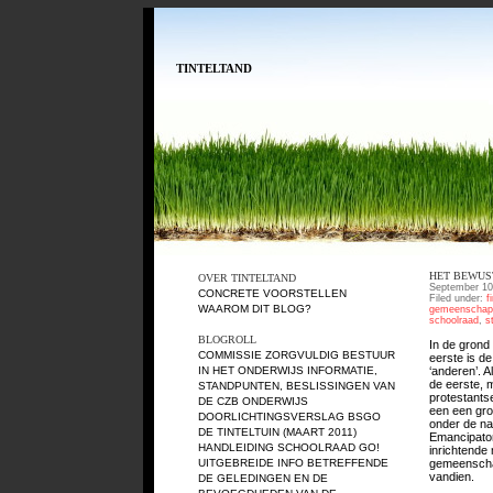
TINTELTAND
HET BEWUS
OVER TINTELTAND
September 10
CONCRETE VOORSTELLEN
Filed under:
f
WAAROM DIT BLOG?
gemeenschap
schoolraad
,
s
BLOGROLL
In de grond 
COMMISSIE ZORGVULDIG BESTUUR
eerste is de
‘anderen’. A
IN HET ONDERWIJS
INFORMATIE,
de eerste, m
STANDPUNTEN, BESLISSINGEN VAN
protestants
DE CZB ONDERWIJS
een een gro
DOORLICHTINGSVERSLAG BSGO
onder de 
DE TINTELTUIN (MAART 2011)
Emancipator
HANDLEIDING SCHOOLRAAD GO!
inrichtende 
gemeenschap
UITGEBREIDE INFO BETREFFENDE
vandien.
DE GELEDINGEN EN DE