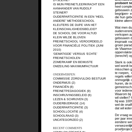
DYSLEXIE?
probeert t
IS MIJN FREINETLEERKRACHT EEN
heel comple
AANHANGER VAN RUDOLF
gebouwen ze
STEINER?
begrijpen- e
OUDERPARTICIPATIE IN EEN “HEEL
die hun geb
kleine alter
ANDERE” METHODESCHOOL
KLEUTERS DE DUPE VAN HET
Wat men dus 
KLEINSCHALIGHEIDSBELEID?
ouderverenig
DE SCHOOL DIE VOOR ALTIJD
verkopen aa
KLEIN WILDE BLIJVEN
gebouwen di
inspraak va
FREINETSCHOOL VEROORDEELD
groen parad
VOOR FINANCIËLE POLITIEK (JUNI
de Vlaamse 
2010)
oppervlakte
‘GEMATIGDE’ VERSUS ‘ECHTE’
(terecht!) o
FREINETSCHOLEN
ZOMERKAMP EN BEWUSTE
Sterk is ook
wel wordt b
OMZEILING MAXIMUMFACTUUR
misschien ge
te roepen, m
ONDERWERPEN:
regels wille
COMMISSIE ZORGVULDIG BESTUUR
onmogelijk 
ONDERWIJS
(2)
huren, de in
FINANCIËN
(8)
gemeenschap
voor iederee
FREINETPEDAGOGIEK
(9)
Waarom bij
INSCHRIJVINGSBELEID
(6)
wil stellen?
LEZEN & SCHRIJVEN
(3)
hij was 100
OUDERBIJDRAGE
(14)
wel de onafh
OUDERPARTICIPATIE
(3)
dat wil ied
SCHOOLLOCATIE
(4)
De vraag wa
SCHOOLRAAD
(3)
per jaar inne
UNCATEGORIZED
(2)
eendere welk
verwezenlij
RECENT COMMENTS
proefprojec