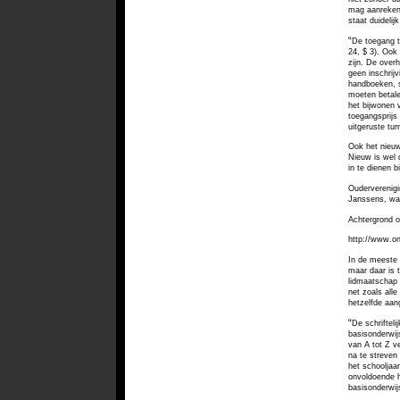
mag aanrekene
staat duideli
“
De toegang to
24, $ 3). Ook
zijn. De over
geen inschrijv
handboeken, s
moeten betale
het bijwonen 
toegangsprijs
uitgeruste tu
Ook het nieuw
Nieuw is wel 
in te dienen 
Ouderverenigi
Janssens, waa
Achtergrond 
http://www.on
In de meeste 
maar daar is t
lidmaatschap 
net zoals all
hetzelfde aan
“
De schriftel
basisonderwij
van A tot Z v
na te streven 
het schooljaa
onvoldoende h
basisonderwijs