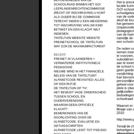
BEVOEGDHEDEN VAN DE
Het is prec
SCHOOLRAAD BINNEN HET GO!
locatie kun
LEERLINGENRECHTENCOMMISSIE
GO!-school 
(RECHT OP INSCHRIJVING)
U KUNT
schoolgebou
van de oude
ALS OUDER BIJ DE COMMISSIE
alsof de loc
TERECHT INDIEN U EEN WEIGERING
het gemeens
TOT INSCHRIJVING VAN UW KIND
(staatsonder
BETWIST EN EEN KLACHT WILT
pedagogisch
INDIENEN.
van de huis
TINTELTUIN WEBSITE
WEBSITE
namelijk de
een school n
FREINETSCHOOL DE TINTELTUIN
WAT ZIJN DE MAXIMUMFACTUREN?
De reden va
nemen moet 
RECENT:
te voorzien
FREINET IN VLAANDEREN =
subsidiëren 
aan te tone
VERWATERDE INSTITUTIONELE
de school ro
PEDAGOGIE
geen goede 
NIEUWE WIND IN HET FINANCIËLE
verplichting
BELEID VAN DE TINTELTUIN?
kan bevoorde
ALFABETCODE REVISITED: ALLES
persoonlijke
OP EEN RIJTJE
geheel voor
piste is (dw
DE TINTELTUIN OP TV!
gelijkstell
HET BEWUST VAGE ONDERSCHEID
bedoelingen 
TUSSEN SCHOOL EN
schoolraad i
OUDERVERENIGING
WAAROM GEEN OFFICIËLE
Waarom er n
filmpje van
KLACHT?
2010:
BEMERKINGEN VAN DE
DOORLICHTING OVER DE
http://www
ALFABETCODE, EVALUATIE EN
GETUIGSCHRIFTEN
Terwijl de 
behartigen e
ALFABETCODE LEIDT TOT PSEUDO-
alternatie