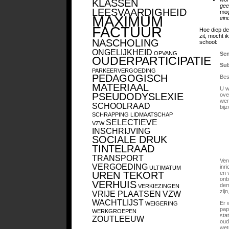
KLASSEN
gee
LEESVAARDIGHEID
mog
MAXIMUM
ein
FACTUUR
Hoe diep de
zit, mocht 
NASCHOLING
school:
ONGELIJKHEID
OPVANG
Sen
OUDERPARTICIPATIE
Sub
PARKEERVERGOEDING
PEDAGOGISCH
Bes
MATERIAAL
U w
PSEUDODYSLEXIE
ove
wer
SCHOOLRAAD
bij
SCHRAPPING LIDMAATSCHAP
SELECTIEVE
VZW
INSCHRIJVING
SOCIALE DRUK
TINTELRAAD
TRANSPORT
Ver
VERGOEDING
inr
ULTIMATUM
en 
UREN TEKORT
onb
VERHUIS
dem
VERKIEZINGEN
zij
VRIJE PLAATSEN
VZW
WACHTLIJST
Er 
WEIGERING
pap
WERKGROEPEN
sta
ZOUTLEEUW
oud
wet