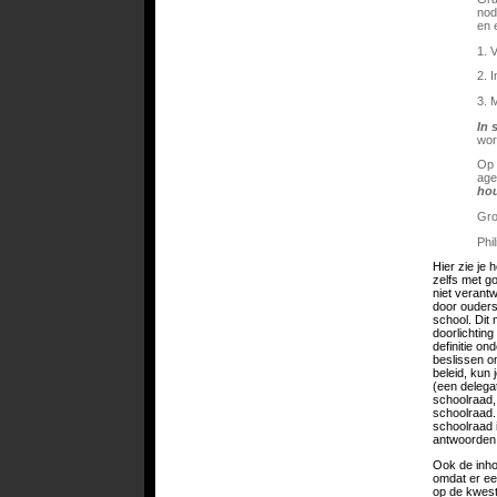
nod
en 
1. 
2. 
3. 
In 
wor
Op 
age
hou
Gro
Phi
Hier zie je
zelfs met go
niet verantw
door ouders 
school. Dit 
doorlichting
definitie ond
beslissen o
beleid, kun
(een delega
schoolraad, 
schoolraad.
schoolraad 
antwoorden 
Ook de inho
omdat er ee
op de kwest