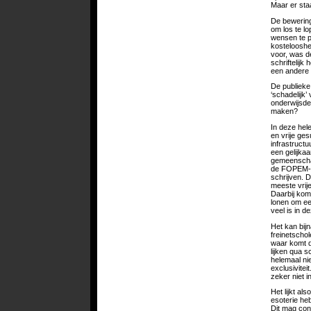
Maar er staa
De bewering 
om los te lo
wensen te p
kostelooshe
voor, was de
schriftelij
een andere s
De publieke
‘schadelijk
onderwijsde
maken?
In deze hele
en vrije ge
infrastructu
een gelijkaa
gemeenschap
de FOPEM-sc
schrijven. D
meeste vrij
Daarbij komt
lonen om ee
veel is in d
Het kan bij
freinetscho
waar komt d
lijken qua s
helemaal ni
exclusivitei
zeker niet i
Het lijkt al
esoterie he
Dit mag con