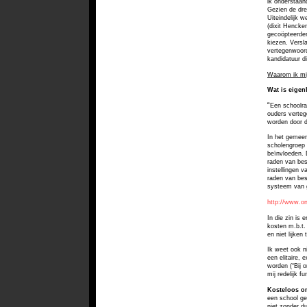
ik onderstaan
Gezien de dre
Uiteindelijk 
(dixit Hencke
gecoöpteerden
kiezen. Versl
vertegenwoord
kandidatuur di
Waarom ik mij
Wat is eigen
“
Een schoolraa
ouders
verteg
worden door
In het gemeen
scholengroep 
beïnvloeden. 
raden
van bes
instellingen
va
raden van be
systeem van 
http://www.on
In die zin is 
kosten m.b.t.
en niet lijken
Ik weet ook n
een elitaire,
worden
(“Bij 
mij
redelijk f
Kosteloos o
een school ge
niet zonder d