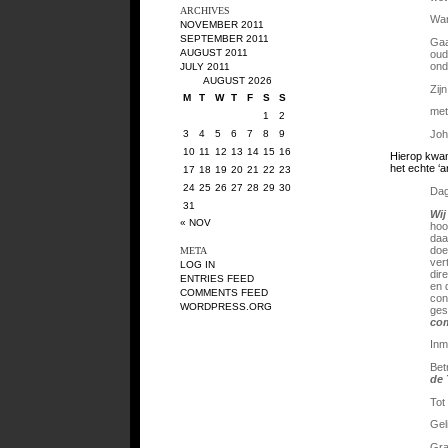
ARCHIVES
Wan
NOVEMBER 2011
SEPTEMBER 2011
Gaa
AUGUST 2011
oud
ond
JULY 2011
AUGUST 2026
Zij
M
T
W
T
F
S
S
met
1
2
Joh
3
4
5
6
7
8
9
10
11
12
13
14
15
16
Hierop kwam
het echte ‘
17
18
19
20
21
22
23
24
25
26
27
28
29
30
Dag
31
Wij
« NOV
hoo
daa
doe
META
ver
LOG IN
dir
ENTRIES FEED
en 
COMMENTS FEED
con
WORDPRESS.ORG
ges
com
Inm
Bet
de 
Tot
Gel
Gra