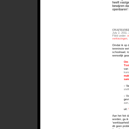
heeft vastg
bewijzen dat
openbaren’ 
ONAFHANKE
July 2, 2011,
Filed under:
o
verkiezingen
,
Omdat ik op d
tenminste eer
schoolraad, t
wenselijk gea
Om
Tin
van
kand
mak
sam
– Va
stel
– Vo
gev
aan,
uit:
Aan het feit d
worden, ga ik
‘werkbaarheid’
dit geen prob