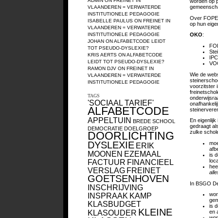
ADMIN
ON
FREINET IN
worden op p
gemeenscha
VLAANDEREN = VERWATERDE
INSTITUTIONELE PEDAGOGIE
Over FOPEM
ISABELLE PAULUS
ON
FREINET IN
op hun eige
VLAANDEREN = VERWATERDE
INSTITUTIONELE PEDAGOGIE
OKO
:
JOHAN
ON
ALFABETCODE LEIDT
FOP
TOT PSEUDO-DYSLEXIE?
Ste
KRIS AERTS
ON
ALFABETCODE
IPC
LEIDT TOT PSEUDO-DYSLEXIE?
VOO
RAMON DJV
ON
FREINET IN
Wie de websi
VLAANDEREN = VERWATERDE
steinerschoo
INSTITUTIONELE PEDAGOGIE
voorzitster
freinetscho
TAGS
onderwijsraa
'SOCIAAL TARIEF'
onafhankeli
ALFABETCODE
steinerveren
APPELTUIN
En eigenlijk
BREDE SCHOOL
gedraagt als
DEMOCRATIE
DOELGROEP
zulke scho
DOORLICHTING
DYSLEXIE
moe
ERIK
afb
MOONEN
EZEMAAL
is 
loc
FACTUUR
FINANCIEEL
hee
VERSLAG
FREINET
all
GOETSENHOVEN
In BSGO De 
INSCHRIJVING
INSPRAAK
KAMP
wor
gem
KLASBUDGET
is 
KLEINE
KLASOUDER
en 
wor