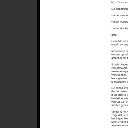
http://www.o
De inspectrice
•
moet vermel
•
moet ouders 
•
moet duideli
gift).
Dezelfde situ
waarin ze ver
Misschien ver
worden op scho
gefactureerd t
Ik heb hierove
een antwoord 
freinetpedago
vrijheid heeft
leerlingen het
je resultaten 
De school kri
dat de ouders
is de laatste
betaald
worde
verslag
van vo
slechte geheu
Verder is het
zorgt dat de 
leerlingen. He
tarief er mees
van
een schoo