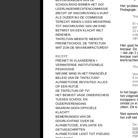
BEVOEGDHEDEN VAN DE
SCHOOLRAAD BINNEN HET GO!
Het ‘proble
LEERLINGENRECHTENCOMMISSIE
Pedagogie:
(RECHT OP INSCHRIJVING)
U KUNT
*In
ALS OUDER BIJ DE COMMISSIE
TERECHT INDIEN U EEN WEIGERING
Er 
TOT INSCHRIJVING VAN UW KIND
per
BETWIST EN EEN KLACHT WILT
22 
vol
INDIENEN.
zijn
TINTELTUIN WEBSITE
WEBSITE
FREINETSCHOOL DE TINTELTUIN
Hier gaat he
WAT ZIJN DE MAXIMUMFACTUREN?
leerjaar. De
– dat zijn 2
leerjaar sam
RECENT:
leerkrachten
FREINET IN VLAANDEREN =
VERWATERDE INSTITUTIONELE
“Pr
PEDAGOGIE
NIEUWE WIND IN HET FINANCIËLE
Voo
6 i
BELEID VAN DE TINTELTUIN?
ove
ALFABETCODE REVISITED: ALLES
ins
OP EEN RIJTJE
DE TINTELTUIN OP TV!
In het begin
HET BEWUST VAGE ONDERSCHEID
het volgende
instappers 
TUSSEN SCHOOL EN
omdat ze in
OUDERVERENIGING
zitten. Dit 
WAAROM GEEN OFFICIËLE
KLACHT?
Niet opmerk
BEMERKINGEN VAN DE
het zelf nie
DOORLICHTING OVER DE
De 
ALFABETCODE, EVALUATIE EN
bet
GETUIGSCHRIFTEN
krij
ALFABETCODE LEIDT TOT PSEUDO-
eig