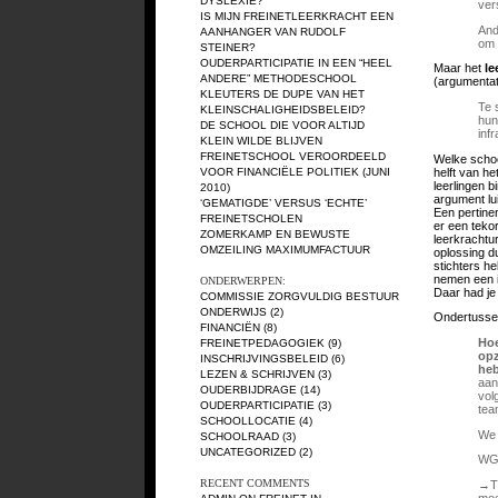
DYSLEXIE?
ver
IS MIJN FREINETLEERKRACHT EEN
And
AANHANGER VAN RUDOLF
om 
STEINER?
OUDERPARTICIPATIE IN EEN “HEEL
Maar het
le
ANDERE” METHODESCHOOL
(argumentat
KLEUTERS DE DUPE VAN HET
Te 
KLEINSCHALIGHEIDSBELEID?
hun
DE SCHOOL DIE VOOR ALTIJD
inf
KLEIN WILDE BLIJVEN
FREINETSCHOOL VEROORDEELD
Welke schoo
helft van he
VOOR FINANCIËLE POLITIEK (JUNI
leerlingen b
2010)
argument lu
‘GEMATIGDE’ VERSUS ‘ECHTE’
Een pertine
FREINETSCHOLEN
er een tekor
ZOMERKAMP EN BEWUSTE
leerkrachtu
OMZEILING MAXIMUMFACTUUR
oplossing du
stichters h
nemen een i
ONDERWERPEN:
Daar had je
COMMISSIE ZORGVULDIG BESTUUR
ONDERWIJS
(2)
Ondertussen
FINANCIËN
(8)
Hoe
FREINETPEDAGOGIEK
(9)
opz
INSCHRIJVINGSBELEID
(6)
he
LEZEN & SCHRIJVEN
(3)
aan
OUDERBIJDRAGE
(14)
vol
OUDERPARTICIPATIE
(3)
tea
SCHOOLLOCATIE
(4)
We 
SCHOOLRAAD
(3)
UNCATEGORIZED
(2)
WG 
RECENT COMMENTS
→Ti
moe