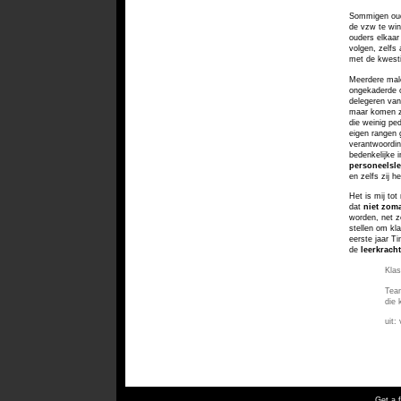
Sommigen oude
de vzw te win
ouders elkaar
volgen, zelfs 
met de kwesti
Meerdere male
ongekaderde ou
delegeren van
maar komen ze
die weinig ped
eigen rangen 
verantwoordin
bedenkelijke i
personeelsle
en zelfs zij 
Het is mij tot
dat
niet zoma
worden, net z
stellen om kl
eerste jaar T
de
leerkracht
Klas
Team
die 
uit:
Get a 