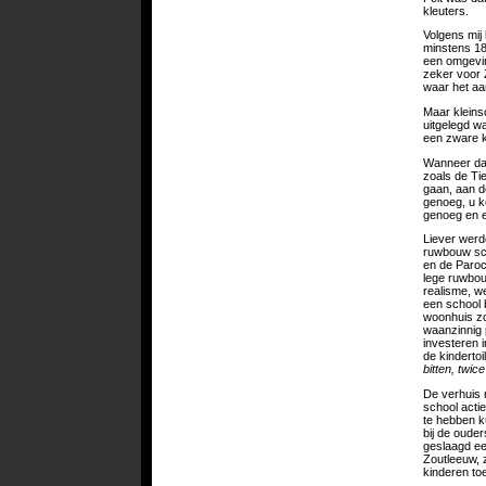
kleuters.
Volgens mij 
minstens 180
een omgevin
zeker voor 
waar het aa
Maar kleinsch
uitgelegd wa
een zware k
Wanneer dan
zoals de Ti
gaan, aan d
genoeg, u k
genoeg en e
Liever werd
ruwbouw sch
en de Paroc
lege ruwbou
realisme, w
een school 
woonhuis zo
waanzinnig 
investeren 
de kinderto
bitten, twice
De verhuis 
school actie
te hebben k
bij de oude
geslaagd ee
Zoutleeuw, z
kinderen toe