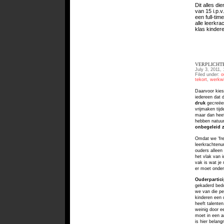
Dit alles di
van 15 i.p.v
een full-tim
alle leerkra
klas kinder
VERPLICHTE
July 3, 2011, 
Filed under:
o
tekort
,
werkwi
Daarvoor kies 
iedereen dat 
druk
gecreëer
vrijmaken tijd
maar dan heeft
hebben natuur
onbegeleid z
Omdat we ‘fre
leerkrachten
ouders alleen
het vlak van 
vak is wat je
er moet onder
Ouderpartici
gekaderd
bedo
we van
die p
kinderen
een 
heeft
talente
weinig door e
moet in een a
is
hier belangr