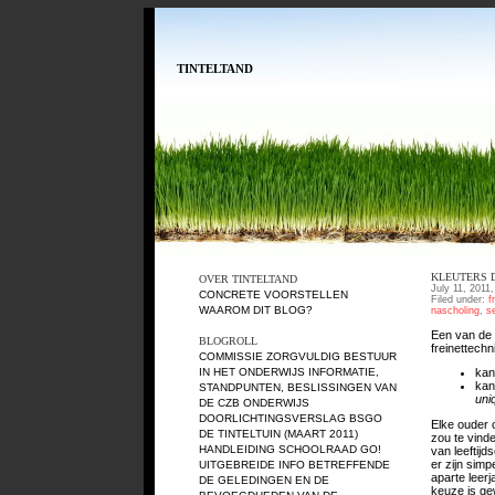
TINTELTAND
KLEUTERS D
OVER TINTELTAND
July 11, 2011
CONCRETE VOORSTELLEN
Filed under:
f
WAAROM DIT BLOG?
nascholing
,
se
Een van de 
BLOGROLL
freinettech
COMMISSIE ZORGVULDIG BESTUUR
IN HET ONDERWIJS
INFORMATIE,
kan
kan
STANDPUNTEN, BESLISSINGEN VAN
uni
DE CZB ONDERWIJS
DOORLICHTINGSVERSLAG BSGO
Elke ouder 
DE TINTELTUIN (MAART 2011)
zou te vinde
HANDLEIDING SCHOOLRAAD GO!
van leeftij
er zijn sim
UITGEBREIDE INFO BETREFFENDE
aparte leer
DE GELEDINGEN EN DE
keuze is ge