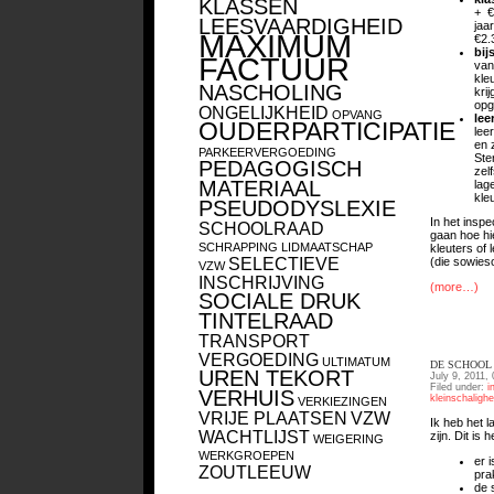
KLASSEN
+ €
LEESVAARDIGHEID
jaa
MAXIMUM
€2.
bij
FACTUUR
van
kle
NASCHOLING
kri
opg
ONGELIJKHEID
OPVANG
lee
OUDERPARTICIPATIE
lee
en 
PARKEERVERGOEDING
Ste
PEDAGOGISCH
zel
MATERIAAL
lag
kle
PSEUDODYSLEXIE
In het inspe
SCHOOLRAAD
gaan hoe h
SCHRAPPING LIDMAATSCHAP
kleuters of 
SELECTIEVE
(die sowies
VZW
INSCHRIJVING
(more…)
SOCIALE DRUK
TINTELRAAD
TRANSPORT
VERGOEDING
ULTIMATUM
DE SCHOOL 
UREN TEKORT
July 9, 2011,
Filed under:
i
VERHUIS
kleinschalighe
VERKIEZINGEN
VRIJE PLAATSEN
VZW
Ik heb het l
WACHTLIJST
zijn. Dit i
WEIGERING
WERKGROEPEN
er 
ZOUTLEEUW
pra
de 