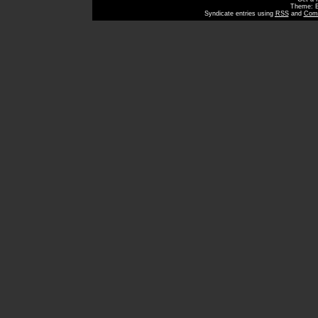
Theme: 
Syndicate entries using
RSS
and
Com