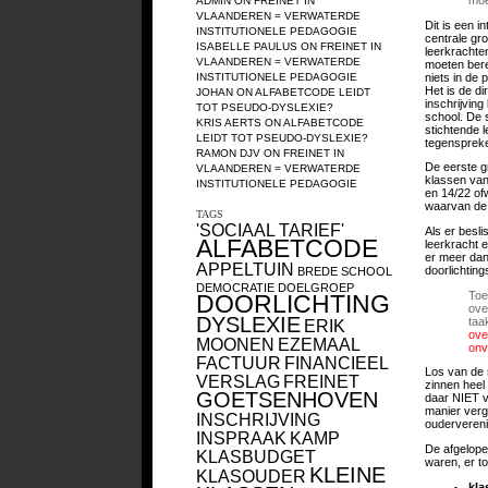
ADMIN
ON
FREINET IN
VLAANDEREN = VERWATERDE
Dit is een 
INSTITUTIONELE PEDAGOGIE
centrale gr
ISABELLE PAULUS
ON
FREINET IN
leerkrachten
VLAANDEREN = VERWATERDE
moeten bere
niets in de 
INSTITUTIONELE PEDAGOGIE
Het is de d
JOHAN
ON
ALFABETCODE LEIDT
inschrijvin
TOT PSEUDO-DYSLEXIE?
school. De s
KRIS AERTS
ON
ALFABETCODE
stichtende 
LEIDT TOT PSEUDO-DYSLEXIE?
tegensprek
RAMON DJV
ON
FREINET IN
De eerste gr
VLAANDEREN = VERWATERDE
klassen van
INSTITUTIONELE PEDAGOGIE
en 14/22 ofw
waarvan de 
TAGS
'SOCIAAL TARIEF'
Als er besl
ALFABETCODE
leerkracht 
er meer dan 
APPELTUIN
doorlichtin
BREDE SCHOOL
DEMOCRATIE
DOELGROEP
Toe
DOORLICHTING
ove
DYSLEXIE
taa
ERIK
ove
MOONEN
EZEMAAL
onv
FACTUUR
FINANCIEEL
Los van de s
VERSLAG
FREINET
zinnen heel
GOETSENHOVEN
daar NIET v
manier verg
INSCHRIJVING
oudervereni
INSPRAAK
KAMP
De afgelope
KLASBUDGET
waren, er to
KLEINE
KLASOUDER
kla