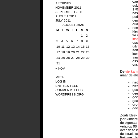
van
ARCHIVES
vol
NOVEMBER 2011
170
SEPTEMBER 2011
bas
AUGUST 2011
ped
gen
JULY 2011
oud
AUGUST 2026
een
M
T
W
T
F
S
S
kle
wil
1
2
ins
3
4
5
6
7
8
9
ops
uit
10
11
12
13
14
15
16
sch
17
18
19
20
21
22
23
lee
van
24
25
26
27
28
29
30
ess
31
ver
« NOV
De
vierkan
maar de alle
META
LOG IN
nie
nie
ENTRIES FEED
gee
COMMENTS FEED
gee
WORDPRESS.ORG
gee
gee
gro
gee
Zoals bleek
jaar kinder
de eigenaar
veilig op 90
over deze i
de locatie 
Feit was dat