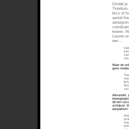
Omdat je 
Tinteltui
bio’s of f
aantal kl
aanwijzen.
coördinat
lerares ‘A
Leuven en
een…
tra
kan
van
ver
Maar de onl
geen medisc
Toe
mer
lic
bew
suc
Alexander, z
bewegingen 
dit een suc
schrijven. 
aanpakken e
Hoe
pro
maa
dri