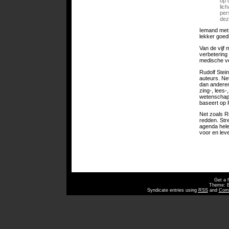
op 
lic
per
dez
Iemand met 
lekker goed
Van de vijf 
verbetering 
medische ve
Rudolf Stein
auteurs. Net
dan anderen
zing-, lees
wetenschapp
baseert op R
Net zoals R
redden. Stre
agenda helem
voor en lev
Get a 
Theme: 
Syndicate entries using
RSS
and
Com