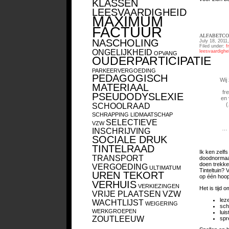
KLASSEN
LEESVAARDIGHEID
MAXIMUM
FACTUUR
ALFABETCO
NASCHOLING
July 18, 2011
Filed under:
f
ONGELIJKHEID
leesvaardighe
OPVANG
OUDERPARTICIPATIE
PARKEERVERGOEDING
PEDAGOGISCH
Wij
MATERIAAL
fr
PSEUDODYSLEXIE
en 
(
SCHOOLRAAD
SCHRAPPING LIDMAATSCHAP
SELECTIEVE
VZW
… 
INSCHRIJVING
SOCIALE DRUK
TINTELRAAD
Ik ken zelf
TRANSPORT
doodnormaal
doen trekken
VERGOEDING
ULTIMATUM
Tinteltuin? 
UREN TEKORT
op één hoop
VERHUIS
VERKIEZINGEN
Het is tijd 
VRIJE PLAATSEN
VZW
lez
WACHTLIJST
WEIGERING
schr
WERKGROEPEN
lui
ZOUTLEEUW
spr