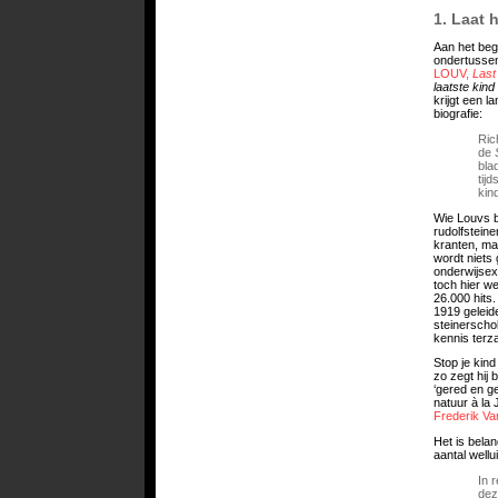
1. Laat 
Aan het begi
ondertussen
LOUV,
Last
laatste kin
krijgt een l
biografie:
Ric
de
bla
tijd
kin
Wie Louvs bi
rudolfsteine
kranten, ma
wordt niets
onderwijsex
toch hier we
26.000 hits
1919 geleid
steinerscho
kennis terz
Stop je kin
zo zegt hij bi
‘gered en g
natuur à la
Frederik Va
Het is belan
aantal well
In 
dez