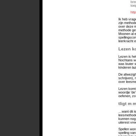
bre
toe
htt
Ik heb vrag
zijn method
over deze m
methode get
Moonen al e
spellingsco
leerkracht 
Lezen k
Lezen is he
Nochtans wer
was louter s
kinderen laz
De afwezigh
schrijven),
over leesme
Lezen komt n
woordje ‘de’
oefenen, zo 
tligt m 
…want dit i
leesmethode
kunnen nog n
uiterest vre
Spellen wor
spelling van