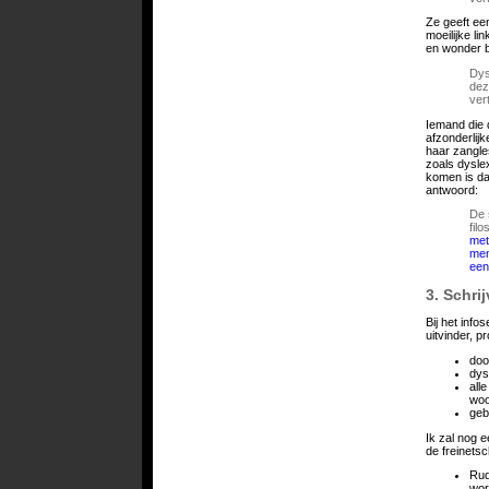
Ze geeft ee
moeilijke li
en wonder
Dys
dez
vert
Iemand die 
afzonderlijk
haar zangle
zoals dyslex
komen is da
antwoord:
De 
fil
met
men
een
3. Schri
Bij het inf
uitvinder, 
doo
dys
all
woo
geb
Ik zal nog 
de freinetsc
Rud
wor