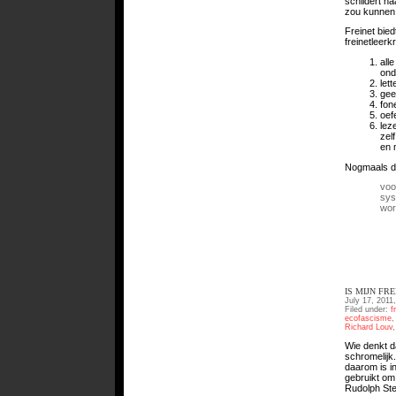
schildert ha
zou kunnen 
Freinet bied
freinetleer
all
ond
let
gee
fon
oef
lez
zel
en 
Nogmaals de
voo
sys
wor
IS MIJN F
July 17, 2011
Filed under:
f
ecofascisme
Richard Louv
Wie denkt da
schromelijk.
daarom is i
gebruikt om
Rudolph Ste