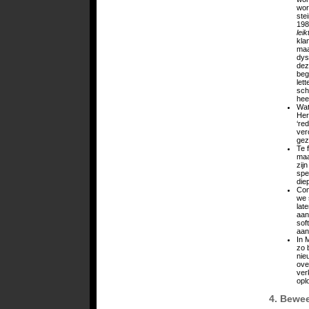
wor
ste
198
lei
klan
maa
dys
dez
beg
let
sch
hee
Wat
Her
‘re
ver
gez
Te 
maa
zij
spe
die
Com
we 
lat
aan
sof
aan
In 
zo 
nie
ove
ver
opl
4. Bewee