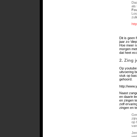
Daa
als
Fo
Los
zul
htt
Dit is geen 
jaar zo ‘die
Hoe meer na
morgen met
dat heet ec
2. Zing 
Op youtube.
uitvoering 
stuk op bas
gehoord.
http://www
Naast zange
en daarin l
en zingen te
zelf ervari
zingen en t
Ger
zij
op 
van
Jen
ver