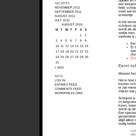
Spellen en 
ARCHIVES
een leespro
NOVEMBER 2011
hebt, schrij
moet wel tu
SEPTEMBER 2011
schoentje.
AUGUST 2011
JULY 2011
In het eerst
AUGUST 2026
schrijven o
wordt als d
M
T
W
T
F
S
S
stelde men,
1
2
methode is 
3
4
5
6
7
8
9
Eer
10
11
12
13
14
15
16
Er 
spe
17
18
19
20
21
22
23
(fo
24
25
26
27
28
29
30
Dys
31
Eerst sc
« NOV
Moonen form
META
Het is heel
LOG IN
kunnen schri
ENTRIES FEED
er zijn mens
COMMENTS FEED
maken wat j
WORDPRESS.ORG
Schrijven i
zo langzame
kunst, maar
wordt op de 
Een speciaal
gespendeerd
altijd allee
nodig hebben
Lee
uit