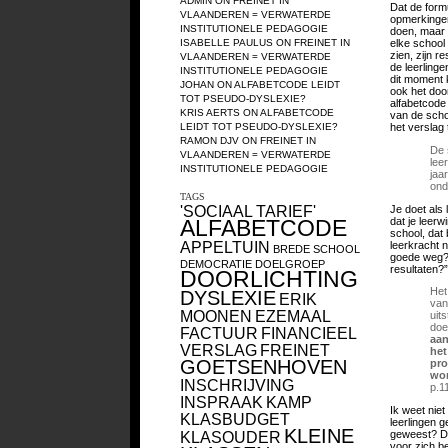
ADMIN
ON
FREINET IN
Dat de form
VLAANDEREN = VERWATERDE
opmerkingen,
INSTITUTIONELE PEDAGOGIE
doen, maar 
ISABELLE PAULUS
ON
FREINET IN
elke school 
zien, zijn r
VLAANDEREN = VERWATERDE
de leerlinge
INSTITUTIONELE PEDAGOGIE
dit moment 
JOHAN
ON
ALFABETCODE LEIDT
ook het door
TOT PSEUDO-DYSLEXIE?
alfabetcode
KRIS AERTS
ON
ALFABETCODE
van de schoo
LEIDT TOT PSEUDO-DYSLEXIE?
het verslag 
RAMON DJV
ON
FREINET IN
De 
VLAANDEREN = VERWATERDE
lee
INSTITUTIONELE PEDAGOGIE
jaa
ond
TAGS
'SOCIAAL TARIEF'
Je doet als 
dat je leer
ALFABETCODE
school, dat
APPELTUIN
leerkracht n
BREDE SCHOOL
goede weg? 
DEMOCRATIE
DOELGROEP
resultaten?
DOORLICHTING
Het
DYSLEXIE
ERIK
van
MOONEN
EZEMAAL
uit
doe
FACTUUR
FINANCIEEL
aan
VERSLAG
FREINET
het
GOETSENHOVEN
pro
wor
INSCHRIJVING
p.1
INSPRAAK
KAMP
Ik weet niet
KLASBUDGET
leerlingen 
KLEINE
geweest? Dit
KLASOUDER
voor zich b