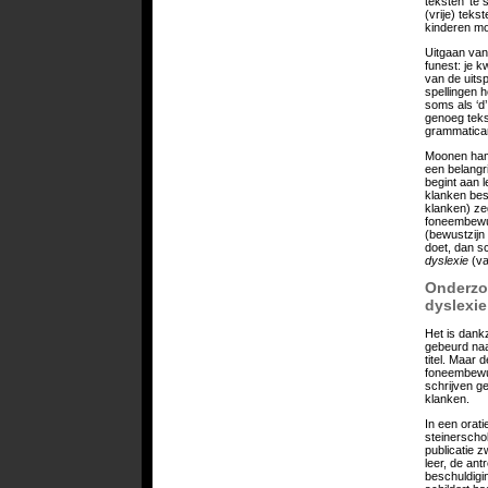
teksten’ te 
(vrije) teks
kinderen mo
Uitgaan van 
funest: je 
van de uitsp
spellingen h
soms als ‘d’
genoeg teks
grammaticar
Moonen hame
een belangri
begint aan 
klanken best
klanken) ze
foneembewus
(bewustzijn 
doet, dan sc
dyslexie
(v
Onderzoe
dyslexie
Het is dank
gebeurd naar
titel. Maar 
foneembewus
schrijven g
klanken.
In een orati
steinerscho
publicatie 
leer, de ant
beschuldigi