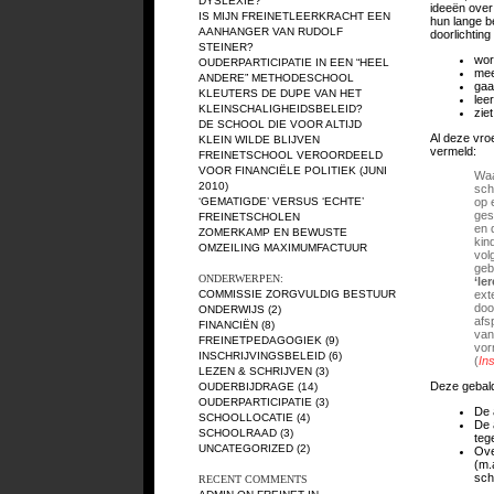
DYSLEXIE?
ideeën over
IS MIJN FREINETLEERKRACHT EEN
hun lange b
AANHANGER VAN RUDOLF
doorlichting
STEINER?
wor
OUDERPARTICIPATIE IN EEN “HEEL
mee
ANDERE” METHODESCHOOL
gaa
KLEUTERS DE DUPE VAN HET
lee
KLEINSCHALIGHEIDSBELEID?
zie
DE SCHOOL DIE VOOR ALTIJD
Al deze vro
KLEIN WILDE BLIJVEN
vermeld:
FREINETSCHOOL VEROORDEELD
VOOR FINANCIËLE POLITIEK (JUNI
Waa
2010)
sch
‘GEMATIGDE’ VERSUS ‘ECHTE’
op 
ges
FREINETSCHOLEN
en 
ZOMERKAMP EN BEWUSTE
kin
OMZEILING MAXIMUMFACTUUR
vol
geb
ONDERWERPEN:
‘le
COMMISSIE ZORGVULDIG BESTUUR
ext
doo
ONDERWIJS
(2)
afs
FINANCIËN
(8)
van
FREINETPEDAGOGIEK
(9)
vor
INSCHRIJVINGSBELEID
(6)
(
In
LEZEN & SCHRIJVEN
(3)
Deze gebald
OUDERBIJDRAGE
(14)
OUDERPARTICIPATIE
(3)
De 
SCHOOLLOCATIE
(4)
De 
SCHOOLRAAD
(3)
teg
UNCATEGORIZED
(2)
Ove
(m.
sch
RECENT COMMENTS