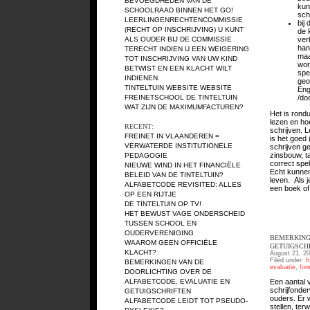
BEVOEGDHEDEN VAN DE
kun
SCHOOLRAAD BINNEN HET GO!
sch
LEERLINGENRECHTENCOMMISSIE
bij
(RECHT OP INSCHRIJVING)
U KUNT
de 
ALS OUDER BIJ DE COMMISSIE
ver
han
TERECHT INDIEN U EEN WEIGERING
maa
TOT INSCHRIJVING VAN UW KIND
wor
BETWIST EN EEN KLACHT WILT
spe
INDIENEN.
geo
TINTELTUIN WEBSITE
WEBSITE
Eng
FREINETSCHOOL DE TINTELTUIN
/do
WAT ZIJN DE MAXIMUMFACTUREN?
Het is rond
lezen en ho
RECENT:
schrijven. L
FREINET IN VLAANDEREN =
is het goed 
VERWATERDE INSTITUTIONELE
schrijven ge
zinsbouw, t
PEDAGOGIE
correct spe
NIEUWE WIND IN HET FINANCIËLE
Echt kunnen
BELEID VAN DE TINTELTUIN?
leven. Als 
ALFABETCODE REVISITED: ALLES
een boek of 
OP EEN RIJTJE
DE TINTELTUIN OP TV!
HET BEWUST VAGE ONDERSCHEID
TUSSEN SCHOOL EN
OUDERVERENIGING
BEMERKING
WAAROM GEEN OFFICIËLE
GETUIGSCH
KLACHT?
August 21, 20
Filed under:
f
BEMERKINGEN VAN DE
evaluatie
,
fon
DOORLICHTING OVER DE
ALFABETCODE, EVALUATIE EN
Een aantal
schrijfonder
GETUIGSCHRIFTEN
ouders. Er 
ALFABETCODE LEIDT TOT PSEUDO-
stellen, terw