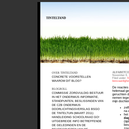
TINTELTAND
ALFABETCOD
OVER TINTELTAND
November 6, 
CONCRETE VOORSTELLEN
Filed under:
f
WAAROM DIT BLOG?
leesvaardighe
De reacties
BLOGROLL
helemaal ge
COMMISSIE ZORGVULDIG BESTUUR
geruchten d
IN HET ONDERWIJS
INFORMATIE,
nemen tegen
mijn dochte
STANDPUNTEN, BESLISSINGEN VAN
DE CZB ONDERWIJS
zelf
DOORLICHTINGSVERSLAG BSGO
na 
DE TINTELTUIN (MAART 2011)
het
HANDLEIDING SCHOOLRAAD GO!
dag
UITGEBREIDE INFO BETREFFENDE
(ti
bes
DE GELEDINGEN EN DE
zou