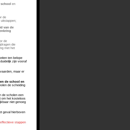
e school
en
r de
uitstappen;
id van de
enkring
or de
ijdragen die
ing met het
eiten ten belope
idelijk zijn vooraf
nvaarden, maar er
sen de school en
holen de scheiding
n de scholen een
t om het kosteloos
ijkbaar niet genoeg
 het geval hierboven
effectieve stappen