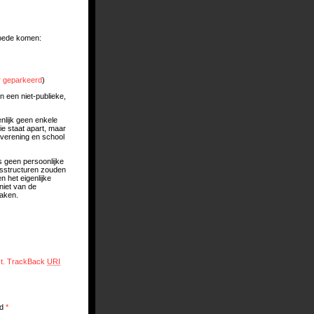
goede komen:
r geparkeerd
)
 een niet-publieke,
enlijk geen enkele
e staat apart, maar
rverening en school
s geen persoonlijke
ijsstructuren zouden
 het eigenlijke
niet van de
waken.
t.
TrackBack
URI
ed
*