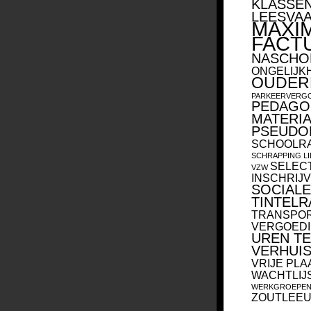
KLASSE
LEESVA
MAXI
FACT
NASCHO
ONGELIJK
OUDERP
PARKEERVERG
PEDAGO
MATERI
PSEUDO
SCHOOLR
SCHRAPPING L
SELEC
VZW
INSCHRIJV
SOCIALE
TINTELR
TRANSPO
VERGOED
UREN T
VERHUI
VRIJE PL
WACHTLIJ
WERKGROEPE
ZOUTLEE