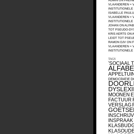
ADMIN
ON
FREIN
VLAANDEREN = 
INSTITUTIONEL
ISABELLE PAUL
VLAANDEREN = 
INSTITUTIONEL
JOHAN
ON
ALFAB
TOT PSEUDO-DY
KRIS AERTS
ON
LEIDT TOT PSEU
RAMON DJV
ON
F
VLAANDEREN = 
INSTITUTIONEL
TAGS
'SOCIAAL T
ALFAB
APPELTUI
DEMOCRATIE
D
DOORL
DYSLEXI
MOONEN
E
FACTUUR
VERSLAG
GOETSE
INSCHRIJV
INSPRAAK
KLASBUD
KLASOUD