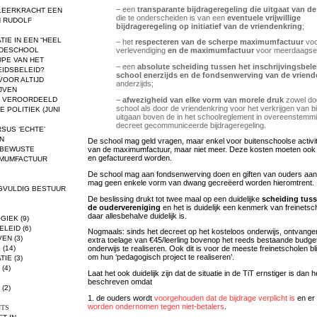
– een
transparante bijdrageregeling die uitgaat van d
TLEERKRACHT EEN
die te onderscheiden is van een
eventuele vrijwillige
 RUDOLF
bijdrageregeling op initiatief van de vriendenkring
;
TIE IN EEN “HEEL
– het
respecteren van de scherpe maximumfactuur
voo
ODESCHOOL
verlevendiging
en de maximumfactuur
voor meerdaagse 
UPE VAN HET
– een
absolute scheiding tussen het inschrijvingsbele
EIDSBELEID?
school enerzijds en de fondsenwerving van de vriend
VOOR ALTIJD
anderzijds;
IJVEN
–
afwezigheid van elke vorm van morele druk
zowel do
L VEROORDEELD
school als door de vriendenkring voor het verkrijgen van b
 POLITIEK (JUNI
uitgaan boven de in het schoolreglement in overeenstemm
decreet gecommuniceerde bijdrageregeling.
RSUS ‘ECHTE’
N
De school mag geld vragen, maar enkel voor buitenschoolse activit
 BEWUSTE
van de maximumfactuur, maar niet meer. Deze kosten moeten ook du
en gefactureerd worden.
IMUMFACTUUR
De school mag aan fondsenwerving doen en giften van ouders aa
mag geen enkele vorm van dwang gecreëerd worden hieromtrent.
GVULDIG BESTUUR
De beslissing drukt tot twee maal op een duidelijke
scheiding tus
de oudervereniging
en het is duidelijk een kenmerk van freinetsc
daar allesbehalve duidelijk is.
GIEK
(9)
ELEID
(6)
Nogmaals: sinds het decreet op het kosteloos onderwijs, ontvange
VEN
(3)
extra toelage van €45/leerling bovenop het reeds bestaande budge
E
(14)
onderwijs te realiseren. Ook dit is voor de meeste freinetscholen bl
om hun ‘pedagogisch project te realiseren’.
TIE
(3)
(4)
Laat het ook duidelijk zijn dat de situatie in de TiT ernstiger is dan
beschreven omdat
(2)
1. de ouders wordt
voorgehouden dat de bijdrage verplicht is
en er
worden ondernomen tegen niet-betalers
.
TS