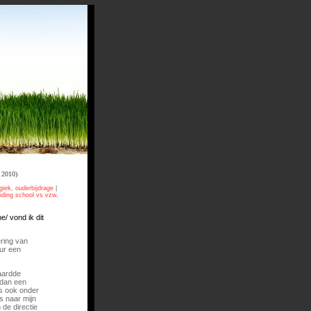
2010)
giek
,
ouderbijdrage
|
iding school vs vzw
,
/ vond ik dit
ring van
ur een
aardde
r dan een
as ook onder
s naar mijn
de directie