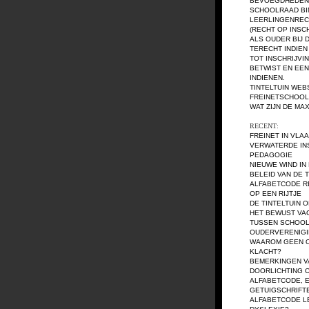
BEVOEGDHEDEN
SCHOOLRAAD BI
LEERLINGENREC
(RECHT OP INSC
ALS OUDER BIJ 
TERECHT INDIEN
TOT INSCHRIJVI
BETWIST EN EEN
INDIENEN.
TINTELTUIN WEB
FREINETSCHOOL 
WAT ZIJN DE MA
RECENT:
FREINET IN VLA
VERWATERDE IN
PEDAGOGIE
NIEUWE WIND IN
BELEID VAN DE T
ALFABETCODE RE
OP EEN RIJTJE
DE TINTELTUIN O
HET BEWUST VA
TUSSEN SCHOOL
OUDERVERENIG
WAAROM GEEN O
KLACHT?
BEMERKINGEN V
DOORLICHTING 
ALFABETCODE, E
GETUIGSCHRIFT
ALFABETCODE LE