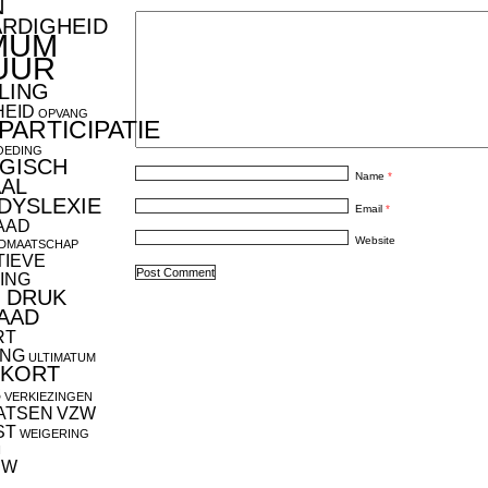
N
ARDIGHEID
MUM
UUR
LING
HEID
OPVANG
ARTICIPATIE
OEDING
GISCH
Name
*
AAL
DYSLEXIE
Email
*
AAD
Website
IDMAATSCHAP
TIEVE
ING
 DRUK
AAD
RT
ING
ULTIMATUM
EKORT
S
VERKIEZINGEN
AATSEN
VZW
ST
WEIGERING
N
UW