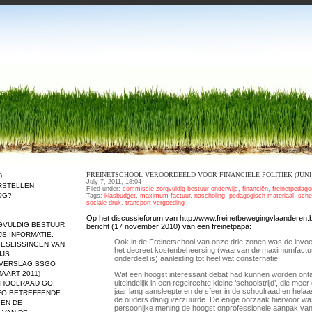
FREINETSCHOOL VEROORDEELD VOOR FINANCIËLE POLITIEK (JUNI 
D
July 7, 2011, 18:04
RSTELLEN
Filed under:
commissie zorgvuldig bestuur onderwijs
,
financiën
,
freinetpedago
OG?
Tags:
klasbudget
,
maximum factuur
,
nascholing
,
pedagogisch materiaal
,
sche
sociale druk
,
transport vergoeding
Op het discussieforum van http://www.freinetbewegingvlaanderen.be
GVULDIG BESTUUR
bericht (17 november 2010) van een freinetpapa:
JS
INFORMATIE,
Ook in de Freinetschool van onze drie zonen was de invoe
BESLISSINGEN VAN
het decreet kostenbeheersing (waarvan de maximumfactu
IJS
onderdeel is) aanleiding tot heel wat consternatie.
SVERSLAG BSGO
MAART 2011)
Wat een hoogst interessant debat had kunnen worden ont
uiteindelijk in een regelrechte kleine ‘schoolstrijd’, die mee
CHOOLRAAD GO!
jaar lang aansleepte en de sfeer in de schoolraad en hela
NFO BETREFFENDE
de ouders danig verzuurde. De enige oorzaak hiervoor wa
 EN DE
persoonijke mening de hoogst onprofessionele aanpak van 