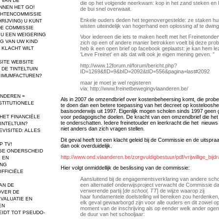
 VAN DE
die op het volgende neerkwam: kop in het zand steken en
NNEN HET GO!
de bui snel overwaait.
HTENCOMMISSIE
Enkele ouders deden het tegenovergestelde: ze staken hun
HRIJVING)
U KUNT
wisten uiteindelijk van hogerhand een oplossing af te dwin
DE COMMISSIE
 U EEN WEIGERING
Voor iedereen die iets te maken heeft met het Freinetonderw
NG VAN UW KIND
zich op een of andere manier betrokken voelt bij deze pro
 KLACHT WILT
heb ik een open brief op facebook geplaatst: je kan hem lez
‘Leve Freinet’ en als dat wilt ook je eigen mening geven. ”
SITE
WEBSITE
http://www.12forum.nl/forum/bericht.php?
DE TINTELTUIN
ID=1269&fID=9&bID=2092&tID=556&pagina=last#2092
XIMUMFACTUREN?
maar je moet je wel registeren
via: http://www.freinetbewegingvlaanderen.be/
ANDEREN =
Als in 2007 de omzendbrief over kostenbeheersing komt, die probee
STITUTIONELE
te doen dan een betere toepassing van het decreet op kostelooshe
basisonderwijs uit 1997. Eigenlijk mogen scholen sinds 1997 geen
 HET FINANCIËLE
voor pedagogische doelen. De kracht van een omzendbrief die het n
te onderschatten. Iedere freinetouder en leerkracht die het nieuws
INTELTUIN?
niet anders dan zich vragen stellen.
VISITED: ALLES
Dit geval heeft tot een klacht geleid bij de Commissie en de uitspra
P TV!
dan ook overduidelijk.
GE ONDERSCHEID
http://www.ond.vlaanderen.be/zorgvuldigbestuur/pdf/vrijwillige_b
 EN
ING
Hier volgt onmiddellijk de beslissing van de commissie:
FFICIËLE
Aansluitend bij de engagementsverklaring van andere sch
een alternatief onderwijsproject verwacht de Commissie da
AN DE
verwerende partij [
de school, TT
] de wijze waarop zij
OVER DE
haar fundamentele doelstelling wil bereiken zou herdenken,
VALUATIE EN
elk geval gewaarborgd zijn voor alle ouders en dit zowel op
EN
moment van de inschrijving als op eender welk ander ogenb
IDT TOT PSEUDO-
de duur van het schooljaar: