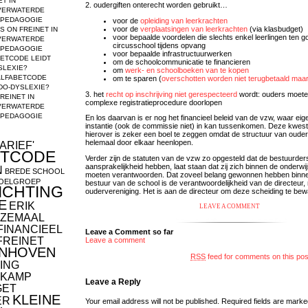
ET IN
2. oudergiften onterecht worden gebruikt…
VERWATERDE
E PEDAGOGIE
voor de
opleiding van leerkrachten
voor de
verplaatsingen van leerkrachten
(via klasbudget)
US
ON
FREINET IN
voor bepaalde voordelen die slechts enkel leerlingen ten 
VERWATERDE
circusschool tijdens opvang
E PEDAGOGIE
voor bepaalde infrastructuurwerken
ETCODE LEIDT
om de schoolcommunicatie te financieren
SLEXIE?
om
werk- en schoolboeken van te kopen
ALFABETCODE
om te sparen (
overschotten worden niet terugbetaald maa
DO-DYSLEXIE?
3. het
recht op inschrijving niet gerespecteerd
wordt: ouders moeten
REINET IN
complexe registratieprocedure doorlopen
VERWATERDE
E PEDAGOGIE
En los daarvan is er nog het financieel beleid van de vzw, waar eig
instantie (ook de commissie niet) in kan tussenkomen. Deze kwesti
hierover is zeker een boel te zeggen omdat de structuur van oude
helemaal door elkaar heenlopen.
ARIEF'
ETCODE
Verder zijn de statuten van de vzw zo opgesteld dat de bestuurder
aansprakelijkheid hebben, laat staan dat zij zich binnen de onderw
N
BREDE SCHOOL
moeten verantwoorden. Dat zoveel belang gewonnen hebben binnen
OELGROEP
bestuur van de school is de verantwoordelijkheid van de directeur, 
ICHTING
oudervereniging. Het is aan de directeur om deze scheiding te be
E
ERIK
LEAVE A COMMENT
ZEMAAL
FINANCIEEL
Leave a Comment so far
FREINET
Leave a comment
NHOVEN
RSS
feed for comments on this pos
ING
KAMP
Leave a Reply
GET
KLEINE
ER
Your email address will not be published.
Required fields are mark