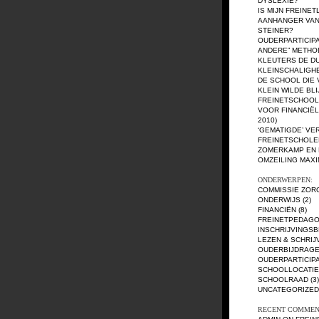
DYSLEXIE?
IS MIJN FREINE
AANHANGER VAN
STEINER?
OUDERPARTICIPA
ANDERE” METH
KLEUTERS DE D
KLEINSCHALIGH
DE SCHOOL DIE 
KLEIN WILDE BL
FREINETSCHOO
VOOR FINANCIËLE
2010)
‘GEMATIGDE’ VE
FREINETSCHOLE
ZOMERKAMP EN
OMZEILING MAX
ONDERWERPEN:
COMMISSIE ZOR
ONDERWIJS
(2)
FINANCIËN
(8)
FREINETPEDAGO
INSCHRIJVINGSB
LEZEN & SCHRIJ
OUDERBIJDRAG
OUDERPARTICIPA
SCHOOLLOCATIE
SCHOOLRAAD
(3)
UNCATEGORIZED
RECENT COMMEN