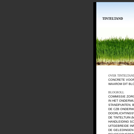
TINTELTAND
OVER TINTELTAN
CONCRETE VOO
WAAROM DIT BL
BLOGROLL
COMMISSIE ZOR
IN HET ONDERWI
STANDPUNTEN, 
DE CZB ONDERW
DOORLICHTING
DE TINTELTUIN (
HANDLEIDING S
UITGEBREIDE I
DE GELEDINGEN