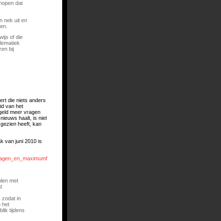
 hopen dat
 nek uit en
gen.
ijs of die
blematiek
en bij
rt die niets anders
id van het
 geld meer vragen
ieuws haalt, is niet
 gezien heeft, kan
ak van juni 2010 is
ijdragen_en_maximumfactuur_beslissing272.pdf
olen met
t
 zodat in
 het
lik tijdens