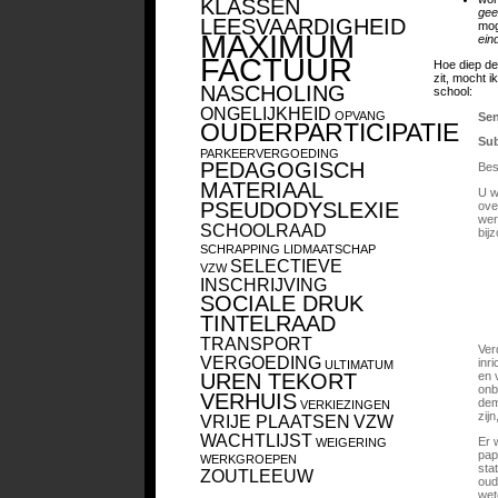
KLASSEN
gee
LEESVAARDIGHEID
mog
MAXIMUM
ein
FACTUUR
Hoe diep de
zit, mocht 
NASCHOLING
school:
ONGELIJKHEID
OPVANG
Sen
OUDERPARTICIPATIE
Sub
PARKEERVERGOEDING
PEDAGOGISCH
Bes
MATERIAAL
U w
PSEUDODYSLEXIE
ove
wer
SCHOOLRAAD
bij
SCHRAPPING LIDMAATSCHAP
SELECTIEVE
VZW
INSCHRIJVING
SOCIALE DRUK
TINTELRAAD
TRANSPORT
Ver
VERGOEDING
inr
ULTIMATUM
en 
UREN TEKORT
onb
VERHUIS
dem
VERKIEZINGEN
zij
VRIJE PLAATSEN
VZW
WACHTLIJST
Er 
WEIGERING
pap
WERKGROEPEN
sta
ZOUTLEEUW
oud
wet