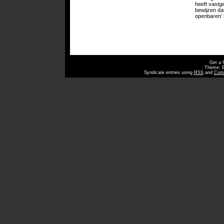
heeft vastg
bewijzen dat
openbaren’ 
Get a 
Theme: 
Syndicate entries using
RSS
and
Com