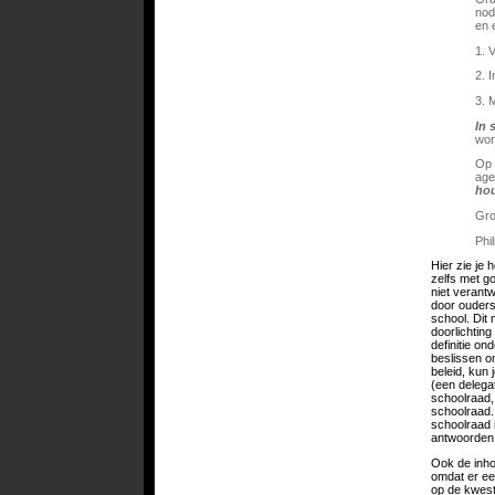
nod
en 
1. 
2. 
3. 
In 
wor
Op 
age
hou
Gro
Phi
Hier zie je
zelfs met go
niet verantw
door ouders 
school. Dit 
doorlichting
definitie ond
beslissen o
beleid, kun
(een delega
schoolraad, 
schoolraad.
schoolraad 
antwoorden 
Ook de inho
omdat er ee
op de kwest