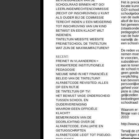
BEVOEGDHEDEN VAN DE
Het is prec
SCHOOLRAAD BINNEN HET GO!
locatie kun
LEERLINGENRECHTENCOMMISSIE
GO!-school 
(RECHT OP INSCHRIJVING)
U KUNT
schoolgebou
van de oude
ALS OUDER BIJ DE COMMISSIE
alsof de loc
TERECHT INDIEN U EEN WEIGERING
het gemeens
TOT INSCHRIJVING VAN UW KIND
(staatsonder
BETWIST EN EEN KLACHT WILT
pedagogisch
INDIENEN.
van de huis
TINTELTUIN WEBSITE
WEBSITE
namelijk de
een school n
FREINETSCHOOL DE TINTELTUIN
WAT ZIJN DE MAXIMUMFACTUREN?
De reden va
nemen moet 
RECENT:
te voorzien
FREINET IN VLAANDEREN =
subsidiëren 
aan te tone
VERWATERDE INSTITUTIONELE
de school ro
PEDAGOGIE
geen goede 
NIEUWE WIND IN HET FINANCIËLE
verplichting
BELEID VAN DE TINTELTUIN?
kan bevoorde
ALFABETCODE REVISITED: ALLES
persoonlijke
OP EEN RIJTJE
geheel voor
piste is (dw
DE TINTELTUIN OP TV!
gelijkstell
HET BEWUST VAGE ONDERSCHEID
bedoelingen 
TUSSEN SCHOOL EN
schoolraad i
OUDERVERENIGING
WAAROM GEEN OFFICIËLE
Waarom er n
filmpje van
KLACHT?
2010:
BEMERKINGEN VAN DE
DOORLICHTING OVER DE
http://www
ALFABETCODE, EVALUATIE EN
GETUIGSCHRIFTEN
Terwijl de 
behartigen e
ALFABETCODE LEIDT TOT PSEUDO-
alternatie