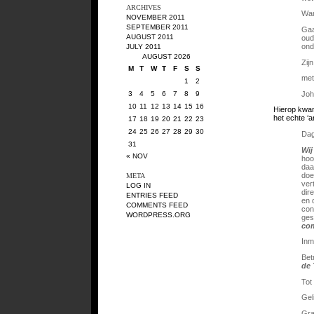
ARCHIVES
Wan
NOVEMBER 2011
SEPTEMBER 2011
Gaa
AUGUST 2011
oud
ond
JULY 2011
AUGUST 2026
Zij
M
T
W
T
F
S
S
met
1
2
Joh
3
4
5
6
7
8
9
10
11
12
13
14
15
16
Hierop kwam
het echte ‘
17
18
19
20
21
22
23
24
25
26
27
28
29
30
Dag
31
Wij
« NOV
hoo
daa
doe
META
ver
LOG IN
dir
ENTRIES FEED
en 
COMMENTS FEED
con
WORDPRESS.ORG
ges
com
Inm
Bet
de 
Tot
Gel
Gra