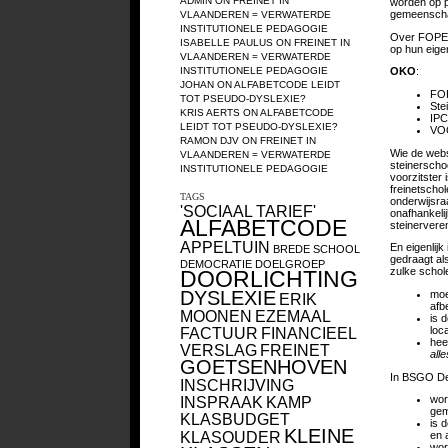
ADMIN
ON
FREINET IN
worden op p
gemeenscha
VLAANDEREN = VERWATERDE
INSTITUTIONELE PEDAGOGIE
Over FOPEM
ISABELLE PAULUS
ON
FREINET IN
op hun eige
VLAANDEREN = VERWATERDE
INSTITUTIONELE PEDAGOGIE
OKO
:
JOHAN
ON
ALFABETCODE LEIDT
FOP
TOT PSEUDO-DYSLEXIE?
Ste
KRIS AERTS
ON
ALFABETCODE
IPC
LEIDT TOT PSEUDO-DYSLEXIE?
VOO
RAMON DJV
ON
FREINET IN
Wie de websi
VLAANDEREN = VERWATERDE
steinerschoo
INSTITUTIONELE PEDAGOGIE
voorzitster
freinetscho
TAGS
onderwijsraa
'SOCIAAL TARIEF'
onafhankeli
ALFABETCODE
steinerveren
APPELTUIN
En eigenlijk
BREDE SCHOOL
gedraagt als
DEMOCRATIE
DOELGROEP
zulke scho
DOORLICHTING
DYSLEXIE
moe
ERIK
afb
MOONEN
EZEMAAL
is 
loc
FACTUUR
FINANCIEEL
hee
VERSLAG
FREINET
all
GOETSENHOVEN
In BSGO De 
INSCHRIJVING
INSPRAAK
KAMP
wor
gem
KLASBUDGET
is 
KLEINE
KLASOUDER
en 
wor