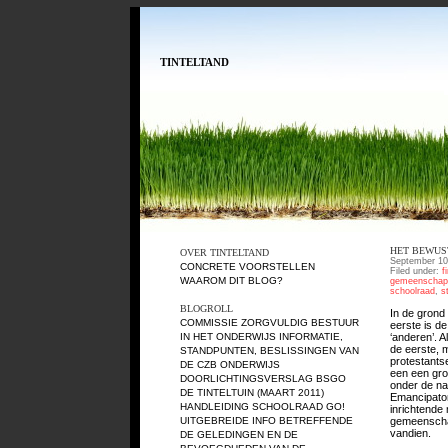
TINTELTAND
HET BEWUS
OVER TINTELTAND
September 10
CONCRETE VOORSTELLEN
Filed under:
f
WAAROM DIT BLOG?
gemeenschap
schoolraad
,
s
BLOGROLL
In de grond 
COMMISSIE ZORGVULDIG BESTUUR
eerste is de
‘anderen’. A
IN HET ONDERWIJS
INFORMATIE,
de eerste, m
STANDPUNTEN, BESLISSINGEN VAN
protestants
DE CZB ONDERWIJS
een een gro
DOORLICHTINGSVERSLAG BSGO
onder de 
DE TINTELTUIN (MAART 2011)
Emancipator
HANDLEIDING SCHOOLRAAD GO!
inrichtende 
gemeenschap
UITGEBREIDE INFO BETREFFENDE
vandien.
DE GELEDINGEN EN DE