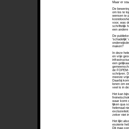
Maar er staa
De bewering 
om los te lo
wensen te p
kostelooshe
voor, was de
schriftelij
een andere s
De publieke
‘schadelijk
onderwijsde
maken?
In deze hele
en vrije ge
infrastructu
een gelijkaa
gemeenschap
de FOPEM-sc
schrijven. D
meeste vrij
Daarbij komt
lonen om ee
veel is in d
Het kan bij
freinetscho
waar komt d
lijken qua s
helemaal ni
exclusivitei
zeker niet i
Het lijkt al
esoterie he
Dit mag con