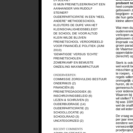
DYSLEXIE?
probeert t
IS MIJN FREINETLEERKRACHT EEN
heel comple
AANHANGER VAN RUDOLF
gebouwen ze
STEINER?
begrijpen- e
OUDERPARTICIPATIE IN EEN “HEEL
die hun geb
kleine alter
ANDERE” METHODESCHOOL
KLEUTERS DE DUPE VAN HET
Wat men dus 
KLEINSCHALIGHEIDSBELEID?
ouderverenig
DE SCHOOL DIE VOOR ALTIJD
verkopen aa
KLEIN WILDE BLIJVEN
gebouwen di
inspraak va
FREINETSCHOOL VEROORDEELD
groen parad
VOOR FINANCIËLE POLITIEK (JUNI
de Vlaamse 
2010)
oppervlakte
‘GEMATIGDE’ VERSUS ‘ECHTE’
(terecht!) o
FREINETSCHOLEN
ZOMERKAMP EN BEWUSTE
Sterk is ook
wel wordt b
OMZEILING MAXIMUMFACTUUR
misschien ge
te roepen, m
ONDERWERPEN:
regels wille
COMMISSIE ZORGVULDIG BESTUUR
onmogelijk 
ONDERWIJS
(2)
huren, de in
FINANCIËN
(8)
gemeenschap
voor iederee
FREINETPEDAGOGIEK
(9)
Waarom bij
INSCHRIJVINGSBELEID
(6)
wil stellen?
LEZEN & SCHRIJVEN
(3)
hij was 100
OUDERBIJDRAGE
(14)
wel de onafh
OUDERPARTICIPATIE
(3)
dat wil ied
SCHOOLLOCATIE
(4)
De vraag wa
SCHOOLRAAD
(3)
per jaar inne
UNCATEGORIZED
(2)
eendere welk
verwezenlij
RECENT COMMENTS
proefprojec