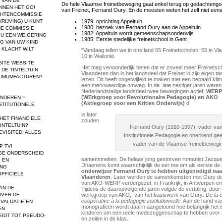
 VAN DE
De hele Vlaamse freinetbeweging gaat enkel terug op gedachtengo
NNEN HET GO!
van Freinet, Fernand Oury. En de meesten weten het zelf niet eens
HTENCOMMISSIE
1979: oprichting Appeltuin
HRIJVING)
U KUNT
1980: bezoek van Fernand Oury aan de Appeltuin
DE COMMISSIE
1982: Appeltuin wordt gemeenschapsonderwijs
 U EEN WEIGERING
1985: Eerste stedelijke freinetschool in Gent
NG VAN UW KIND
 KLACHT WILT
“Vandaag tellen we in ons land 65 Freinetscholen: 55 in Vl
10 in Wallonië.
SITE
WEBSITE
Het mag verwonderlijk heten dat er zoveel meer Freinetscho
DE TINTELTUIN
Vlaanderen dan in het landsdeel dat Freinet in zijn eigen ta
XIMUMFACTUREN?
lezen. Dit heeft ongetwijfeld te maken met een bepaald klim
een merkwaardige omweg. In de late zestiger jaren waren 
Nederlandstalige landsdeel twee bewegingen actief:
WERP
(WErkgroep voor Revolutionaire Pedagogie) en AKO
ANDEREN =
(Aktiegroep voor een Krities Onderwijs)
d
STITUTIONELE
ie later
 HET FINANCIËLE
zouden
INTELTUIN?
Fernand Oury (1920-1997), vader va
VISITED: ALLES
Institutionele Pedagogie en onerkend gees
vader van de Vlaamse freinetbewegi
P TV!
GE ONDERSCHEID
samensmelten. De helaas jong gestorven romanist Jacqu
 EN
Dhaenens komt waarschijnlijk de eer toe om als eerste de
ING
onderwijzer Fernand Oury te hebben uitgenodigd naa
FFICIËLE
Vlaanderen
. Later werden de samenkomsten met Oury do
van AKO-WERP verdergezet, in Frankrijk, in Antwerpen en
AN DE
Tijdens de daaropvolgende jaren volgde de vertaling, door
werkgroep van AKO, van het basiswerk van Oury:
De la 
OVER DE
coopérative à la pédagogie institutionnelle
. Aan de hand va
VALUATIE EN
monografieën wordt daarin aangetoond hoe belangrijk het i
EN
kinderen om een reële medezeggenschap te hebben over h
IDT TOT PSEUDO-
en zeilen in de klas.