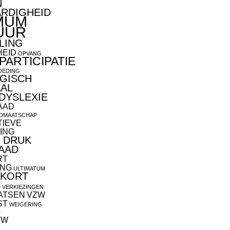
N
ARDIGHEID
MUM
UUR
LING
HEID
OPVANG
ARTICIPATIE
OEDING
GISCH
AAL
DYSLEXIE
AAD
IDMAATSCHAP
TIEVE
ING
 DRUK
AAD
RT
ING
ULTIMATUM
EKORT
S
VERKIEZINGEN
AATSEN
VZW
ST
WEIGERING
N
UW