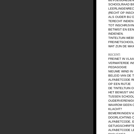
BEVOEGDHEDEN
SCHOOLRAAD BI
LEERLINGENREC
(RECHT OP INSC
ALS OUDER BIJ 
TERECHT INDIEN
TOT INSCHRIJVI
BETWIST EN EEN
INDIENEN.
TINTELTUIN WEB
FREINETSCHOOL 
WAT ZIJN DE MA
RECENT:
FREINET IN VLA
VERWATERDE IN
PEDAGOGIE
NIEUWE WIND IN
BELEID VAN DE T
ALFABETCODE RE
OP EEN RIJTJE
DE TINTELTUIN O
HET BEWUST VA
TUSSEN SCHOOL
OUDERVERENIG
WAAROM GEEN O
KLACHT?
BEMERKINGEN V
DOORLICHTING 
ALFABETCODE, E
GETUIGSCHRIFT
ALFABETCODE LE