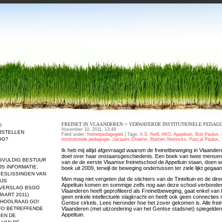
FREINET IN VLAANDEREN = VERWATERDE INSTITUTIONELE PEDAG
D
November 10, 2011, 13:49
RSTELLEN
Filed under:
freinetpedagogiek
| Tags:
A.S. Neill
,
AKO
,
Appeltuin
,
Bob Paulus
,
OG?
institutionele pedagogie
,
Jacques Dhaene
,
Martien Neirinckx
,
Pascal Paulus
,
Ik heb mij altijd afgevraagd waarom de freinetbeweging in Vlaande
doet over haar onstaansgeschiedenis. Een boek van twee mensen 
GVULDIG BESTUUR
van de de eerste Vlaamse freinetschool de Appeltuin staan, doen we
JS
INFORMATIE,
boek uit 2009, terwijl de beweging ondertussen ter ziele lijkt gegaan
BESLISSINGEN VAN
Men mag niet vergeten dat de stichters van de Tinteltuin en de dire
IJS
Appeltuin komen en sommige zelfs nog aan deze school verbonden z
SVERSLAG BSGO
Vlaanderen heeft geprofileerd als Freinetbeweging, gaat enkel van 
MAART 2011)
geen enkele intellectuele slagkracht en heeft ook geen connecties
CHOOLRAAD GO!
Gentse cirkels. Lees hieronder hoe het zover gekomen is. Alle frei
NFO BETREFFENDE
Vlaanderen (met uitzondering van het Gentse stadsnet) spiegelden
Appeltuin.
 EN DE