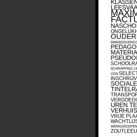
KLASSE
LEESVA
MAXI
FACT
NASCHO
ONGELIJK
OUDERP
PARKEERVERG
PEDAGO
MATERI
PSEUDO
SCHOOLR
SCHRAPPING L
SELEC
VZW
INSCHRIJV
SOCIALE
TINTELR
TRANSPO
VERGOED
UREN T
VERHUI
VRIJE PL
WACHTLIJ
WERKGROEPE
ZOUTLEE