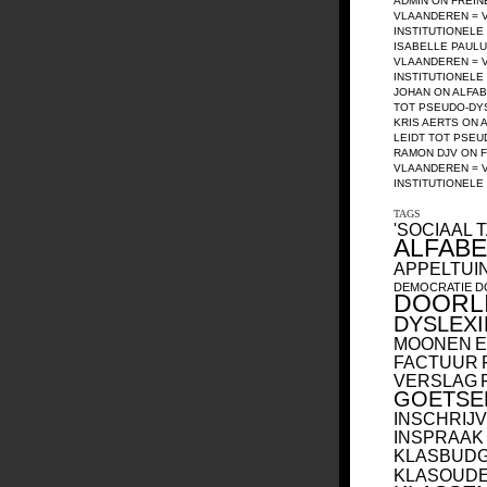
ADMIN
ON
FREIN
VLAANDEREN = 
INSTITUTIONEL
ISABELLE PAUL
VLAANDEREN = 
INSTITUTIONEL
JOHAN
ON
ALFAB
TOT PSEUDO-DY
KRIS AERTS
ON
LEIDT TOT PSEU
RAMON DJV
ON
F
VLAANDEREN = 
INSTITUTIONEL
TAGS
'SOCIAAL T
ALFAB
APPELTUI
DEMOCRATIE
D
DOORL
DYSLEXI
MOONEN
E
FACTUUR
VERSLAG
GOETSE
INSCHRIJV
INSPRAAK
KLASBUD
KLASOUD