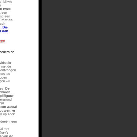
, bij wie
n
en twee
t een
ijd een
n met de
isch
. Die
d dan
IEF,
roeders de
ividuele
n met de
 ontvangen
ces als
ouden
gen wil
ces.
De
 gewoon
pilfiguur
ergrond
ijn
 een aantal
bouwen, er
or op zoek
ideeën, een
 al met
Oury’s
s van de