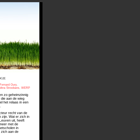
OGIE
Fernard Oury
,
Vera Stroobans
,
WERP
ren zo geheimzinnig
die aan de wieg
l het relaas in een
.
cteur recht van de
ijn. Wat er zich in
Leuven uit, heeft
 meer met de
netscholen in
 zich aan de