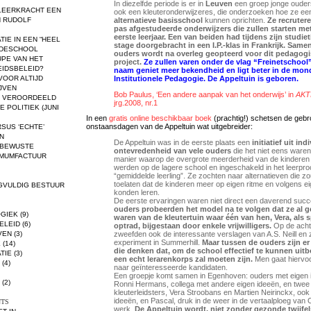
In diezelfde periode is er in
Leuven
een groep jonge ouders
TLEERKRACHT EEN
ook een kleuteronderwijzeres, die onderzoeken hoe ze ee
alternatieve basisschool
kunnen oprichten.
Ze recruter
 RUDOLF
pas afgestudeerde onderwijzers die zullen starten me
eerste leerjaar. Een van beiden had tijdens zijn studiet
TIE IN EEN “HEEL
stage doorgebracht in een I.P.-klas in Frankrijk. Same
ODESCHOOL
ouders wordt na overleg geopteerd voor dit pedagog
UPE VAN HET
project.
Ze zullen varen onder de vlag “Freinetschool”
EIDSBELEID?
naam geniet meer bekendheid en ligt beter in de mon
Institutionele Pedagogie. De Appeltuin is geboren.
VOOR ALTIJD
IJVEN
Bob Paulus, ‘Een andere aanpak van het onderwijs’ in
AKT
L VEROORDEELD
jrg.2008, nr.1
 POLITIEK (JUNI
In een
gratis online beschikbaar boek
(prachtig!) schetsen de geb
onstaansdagen van de Appeltuin wat uitgebreider:
RSUS ‘ECHTE’
N
De Appeltuin was in de eerste plaats een
initiatief uit ind
 BEWUSTE
ontevredenheid
van vele ouders
die het niet eens ware
IMUMFACTUUR
manier waarop de overgrote meerderheid van de kinderen
werden op de lagere school en ingeschakeld in het leerpro
“gemiddelde leerling”. Ze zochten naar alternatieven die z
toelaten dat de kinderen meer op eigen ritme en volgens ei
GVULDIG BESTUUR
konden leren.
De eerste ervaringen waren niet direct een daverend suc
ouders probeerden
het model na te volgen dat ze al
GIEK
(9)
waren van de kleutertuin waar één van
hen, Vera, als s
ELEID
(6)
optrad, bijgestaan door enkele vrijwilligers.
Op de acht
zweefden ook de interessante verslagen van A.S. Neill en z
VEN
(3)
experiment in Summerhill.
Maar tussen de ouders zijn er
E
(14)
die denken dat, om de school
effectief te kunnen uit
TIE
(3)
een echt lerarenkorps zal moeten zijn.
Men gaat hiervo
(4)
naar geïnteresseerde kandidaten.
Een groepje komt samen in Egenhoven: ouders met eigen 
(2)
Ronni Hermans, collega met andere eigen ideeën, en twee
kleuterleidsters, Vera Stroobans en Martien Neirinckx, ook
ideeën, en Pascal, druk in de weer in de vertaalploeg van 
TS
werk.
De Appeltuin wordt, niet zonder gezonde twijfel