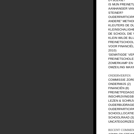
DYSLEXIE?
IS MIJN FREINE
AANHANGER VAN
STEINER?
OUDERPARTICIPA
ANDERE” METH
KLEUTERS DE D
KLEINSCHALIGH
DE SCHOOL DIE 
KLEIN WILDE BL
FREINETSCHOO
VOOR FINANCIËLE
2010)
‘GEMATIGDE’ VE
FREINETSCHOLE
ZOMERKAMP EN
OMZEILING MAX
ONDERWERPEN:
COMMISSIE ZOR
ONDERWIJS
(2)
FINANCIËN
(8)
FREINETPEDAGO
INSCHRIJVINGSB
LEZEN & SCHRIJ
OUDERBIJDRAG
OUDERPARTICIPA
SCHOOLLOCATIE
SCHOOLRAAD
(3)
UNCATEGORIZED
RECENT COMMEN