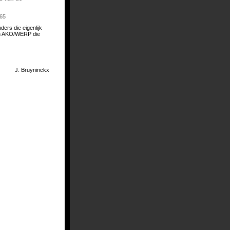
.65
ders die eigenlijk
van AKO/WERP die
J. Bruyninckx