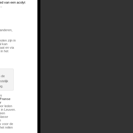
ed van een acolyt
..
aanderen,
len zijn in
al kan
aat en via
in het
n de
telijk
ng.
es
Franse
r
or leden
 in Leuven.
 een
classe
n
s voor de
et reilen