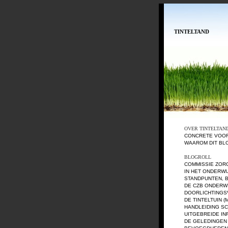
TINTELTAND
OVER TINTELTAN
CONCRETE VOO
WAAROM DIT BL
BLOGROLL
COMMISSIE ZOR
IN HET ONDERWI
STANDPUNTEN, 
DE CZB ONDERW
DOORLICHTING
DE TINTELTUIN (
HANDLEIDING S
UITGEBREIDE I
DE GELEDINGEN