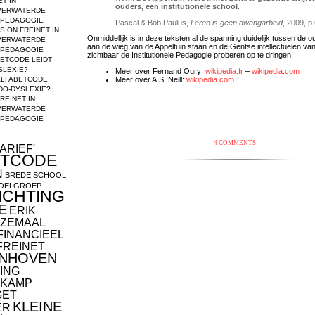
ET IN
ouders, een institutionele school
.
VERWATERDE
E PEDAGOGIE
Pascal & Bob Paulus,
Leren is geen dwangarbeid
, 2009, p
US
ON
FREINET IN
Onmiddellijk is in deze teksten al de spanning duidelijk tussen de ou
VERWATERDE
aan de wieg van de Appeltuin staan en de Gentse intellectuelen 
E PEDAGOGIE
zichtbaar de Institutionele Pedagogie proberen op te dringen.
ETCODE LEIDT
SLEXIE?
Meer over Fernand Oury:
wikipedia.fr
–
wikipedia.com
Meer over A.S. Neill:
wikipedia.com
ALFABETCODE
DO-DYSLEXIE?
REINET IN
VERWATERDE
E PEDAGOGIE
4 COMMENTS
ARIEF'
ETCODE
N
BREDE SCHOOL
OELGROEP
ICHTING
E
ERIK
ZEMAAL
FINANCIEEL
FREINET
NHOVEN
ING
KAMP
GET
KLEINE
ER